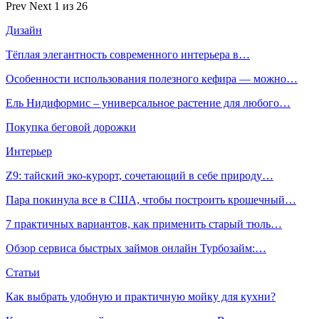
Prev
Next
1 из 26
Дизайн
Тёплая элегантность современного интерьера в…
Особенности использования полезного кефира — можно…
Ель Нидиформис – универсальное растение для любого…
Покупка беговой дорожки
Интерьер
Z9: тайский эко-курорт, сочетающий в себе природу…
Пара покинула все в США, чтобы построить крошечный…
7 практичных вариантов, как применить старый тюль…
Обзор сервиса быстрых займов онлайн Турбозайм:…
Статьи
Как выбрать удобную и практичную мойку для кухни?