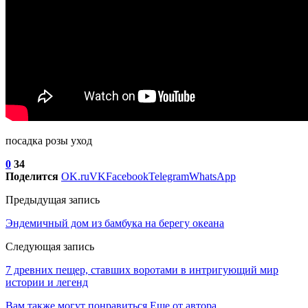
посадка розы уход
0
34
Поделится
OK.ru
VK
Facebook
Telegram
WhatsApp
Предыдущая запись
Эндемичный дом из бамбука на берегу океана
Следующая запись
7 древних пещер, ставших воротами в интригующий мир
истории и легенд
Вам также могут понравиться
Еще от автора