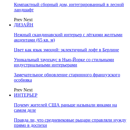
Компактный сборный дом, интегрированный в лесной
ландшафт
Prev
Next
ДИЗАЙН
Нежный скандинавский интерьер с лёгкими желтыми
акцентами (65 кв. м)
Цвет как язык эмоций: эклектичный лофт в Берлине
Уникальный таунхаус в Нью-Йорке со стильными
индустриальными интерьерами
Замечательное обновление старинного французского
особняка
Prev
Next
ИНТЕРЬЕР
Почему жителей США раньше называли янками на
самом деле
Правда ли, что средневековые рыцари справляли нужду
прямо в доспехи