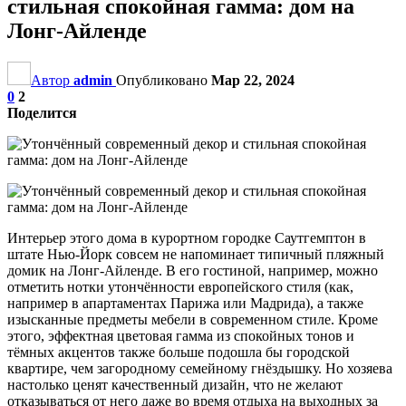
стильная спокойная гамма: дом на
Лонг-Айленде
Автор
admin
Опубликовано
Мар 22, 2024
0
2
Поделится
Интерьер этого дома в курортном городке Саутгемптон в
штате Нью-Йорк совсем не напоминает типичный пляжный
домик на Лонг-Айленде. В его гостиной, например, можно
отметить нотки утончённости европейского стиля (как,
например в апартаментах Парижа или Мадрида), а также
изысканные предметы мебели в современном стиле. Кроме
этого, эффектная цветовая гамма из спокойных тонов и
тёмных акцентов также больше подошла бы городской
квартире, чем загородному семейному гнёздышку. Но хозяева
настолько ценят качественный дизайн, что не желают
отказываться от него даже во время отдыха на выходных за