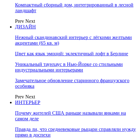
Компактный сборный дом, интегрированный в лесной
ландшафт
Prev
Next
ДИЗАЙН
Нежный скандинавский интерьер с лёгкими желтыми
акцентами (65 кв. м)
Цвет как язык эмоций: эклектичный лофт в Берлине
Уникальный таунхаус в Нью-Йорке со стильными
индустриальными интерьерами
Замечательное обновление старинного французского
особняка
Prev
Next
ИНТЕРЬЕР
Почему жителей США раньше называли янками на
самом деле
Правда ли, что средневековые рыцари справляли нужду
прямо в доспехи