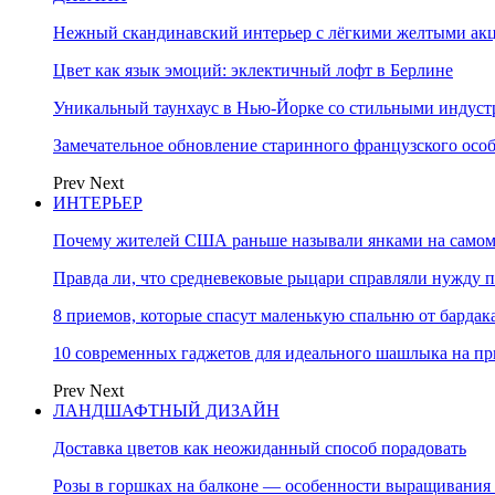
Нежный скандинавский интерьер с лёгкими желтыми акце
Цвет как язык эмоций: эклектичный лофт в Берлине
Уникальный таунхаус в Нью-Йорке со стильными индус
Замечательное обновление старинного французского осо
Prev
Next
ИНТЕРЬЕР
Почему жителей США раньше называли янками на самом
Правда ли, что средневековые рыцари справляли нужду п
8 приемов, которые спасут маленькую спальню от бардака
10 современных гаджетов для идеального шашлыка на пр
Prev
Next
ЛАНДШАФТНЫЙ ДИЗАЙН
Доставка цветов как неожиданный способ порадовать
Розы в горшках на балконе — особенности выращивания 