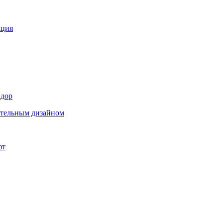
кция
адор
ительным дизайном
фт