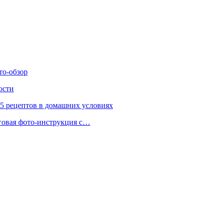
то-обзор
ости
 5 рецептов в домашних условиях
аговая фото-инструкция с…