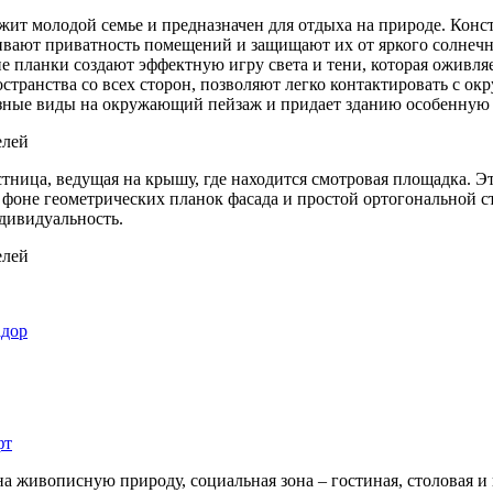
ит молодой семье и предназначен для отдыха на природе. Конс
ивают приватность помещений и защищают их от яркого солнечн
кие планки создают эффектную игру света и тени, которая оживл
анства со всех сторон, позволяют легко контактировать с окр
азные виды на окружающий пейзаж и придает зданию особенную 
тница, ведущая на крышу, где находится смотровая площадка. Э
на фоне геометрических планок фасада и простой ортогональной
дивидуальность.
адор
фт
живописную природу, социальная зона – гостиная, столовая и 