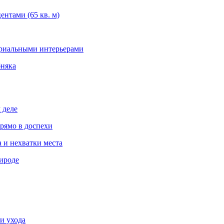
нтами (65 кв. м)
триальными интерьерами
бняка
 деле
рямо в доспехи
 и нехватки места
ироде
и ухода