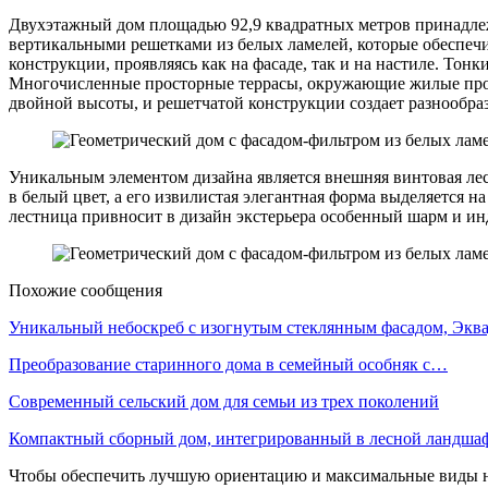
Двухэтажный дом площадью 92,9 квадратных метров принадлеж
вертикальными решетками из белых ламелей, которые обеспеч
конструкции, проявляясь как на фасаде, так и на настиле. Тон
Многочисленные просторные террасы, окружающие жилые простр
двойной высоты, и решетчатой конструкции создает разнообр
Уникальным элементом дизайна является внешняя винтовая лес
в белый цвет, а его извилистая элегантная форма выделяется 
лестница привносит в дизайн экстерьера особенный шарм и ин
Похожие сообщения
Уникальный небоскреб с изогнутым стеклянным фасадом, Экв
Преобразование старинного дома в семейный особняк с…
Современный сельский дом для семьи из трех поколений
Компактный сборный дом, интегрированный в лесной ландша
Чтобы обеспечить лучшую ориентацию и максимальные виды на 