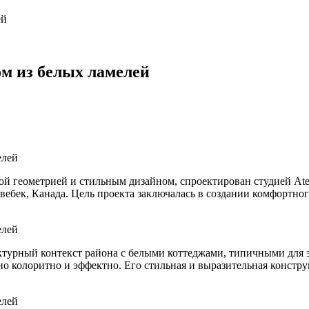
ей
м из белых ламелей
еометрией и стильным дизайном, спроектирован студией Atelier
Квебек, Канада. Цель проекта заключалась в создании комфортн
ктурный контекст района с белыми коттеджами, типичными для 
о колоритно и эффектно. Его стильная и выразительная констр