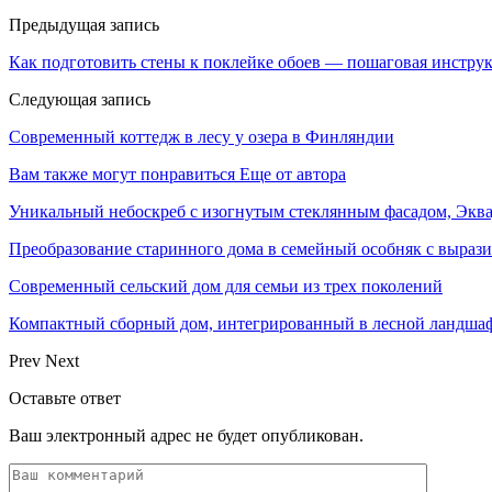
Предыдущая запись
Как подготовить стены к поклейке обоев — пошаговая инстру
Следующая запись
Современный коттедж в лесу у озера в Финляндии
Вам также могут понравиться
Еще от автора
Уникальный небоскреб с изогнутым стеклянным фасадом, Экв
Преобразование старинного дома в семейный особняк с выраз
Современный сельский дом для семьи из трех поколений
Компактный сборный дом, интегрированный в лесной ландша
Prev
Next
Оставьте ответ
Ваш электронный адрес не будет опубликован.