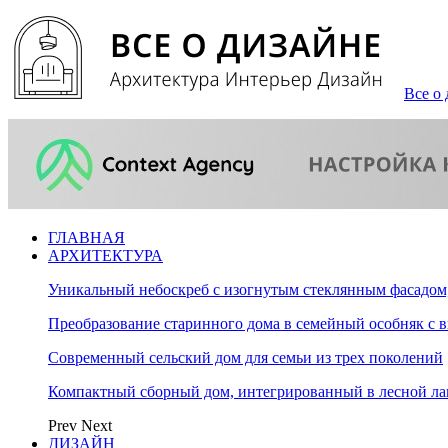
Все о 
ГЛАВНАЯ
АРХИТЕКТУРА
Уникальный небоскреб с изогнутым стеклянным фасадом
Преобразование старинного дома в семейный особняк с 
Современный сельский дом для семьи из трех поколений
Компактный сборный дом, интегрированный в лесной л
Prev
Next
ДИЗАЙН