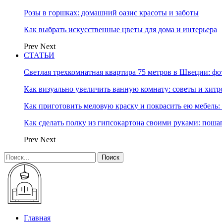
Розы в горшках: домашний оазис красоты и заботы
Как выбрать искусственные цветы для дома и интерьера
Prev
Next
СТАТЬИ
Светлая трехкомнатная квартира 75 метров в Швеции: фо
Как визуально увеличить ванную комнату: советы и хитр
Как приготовить меловую краску и покрасить ею мебель:
Как сделать полку из гипсокартона своими руками: пош
Prev
Next
Главная