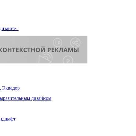
дизайне -
, Эквадор
выразительным дизайном
андшафт