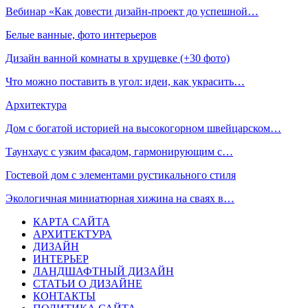
Вебинар «Как довести дизайн-проект до успешной…
Белые ванные, фото интерьеров
Дизайн ванной комнаты в хрущевке (+30 фото)
Что можно поставить в угол: идеи, как украсить…
Архитектура
Дом с богатой историей на высокогорном швейцарском…
Таунхаус с узким фасадом, гармонирующим с…
Гостевой дом с элементами рустикального стиля
Экологичная миниатюрная хижина на сваях в…
КАРТА САЙТА
АРХИТЕКТУРА
ДИЗАЙН
ИНТЕРЬЕР
ЛАНДШАФТНЫЙ ДИЗАЙН
СТАТЬИ О ДИЗАЙНЕ
КОНТАКТЫ