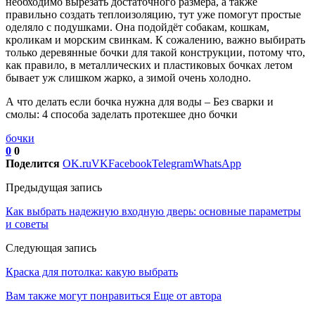
необходимо вырезать достаточного размера, а также
правильно создать теплоизоляцию, тут уже помогут простые
оделяло с подушками. Она подойдёт собакам, кошкам,
кроликам и морским свинкам. К сожалению, важно выбирать
только деревянные бочки для такой конструкции, потому что,
как правило, в металлических и пластиковых бочках летом
бывает уж слишком жарко, а зимой очень холодно.
А что делать если бочка нужна для воды – Без сварки и
смолы: 4 способа заделать протекшее дно бочки
бочки
0
0
Поделится
OK.ru
VK
Facebook
Telegram
WhatsApp
Предыдущая запись
Как выбрать надежную входную дверь: основные параметры
и советы
Следующая запись
Краска для потолка: какую выбрать
Вам также могут понравиться
Еще от автора