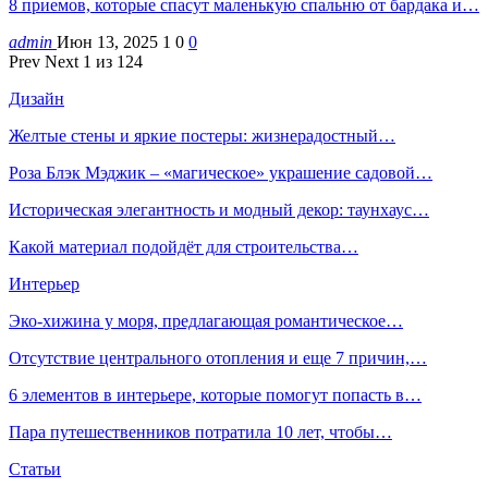
8 приемов, которые спасут маленькую спальню от бардака и…
admin
Июн 13, 2025
1
0
0
Prev
Next
1 из 124
Дизайн
Желтые стены и яркие постеры: жизнерадостный…
Роза Блэк Мэджик – «магическое» украшение садовой…
Историческая элегантность и модный декор: таунхаус…
Какой материал подойдёт для строительства…
Интерьер
Эко-хижина у моря, предлагающая романтическое…
Отсутствие центрального отопления и еще 7 причин,…
6 элементов в интерьере, которые помогут попасть в…
Пара путешественников потратила 10 лет, чтобы…
Статьи