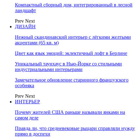
Компактный сборный дом, интегрированный в лесной
ландшафт
Prev
Next
ДИЗАЙН
Нежный скандинавский интерьер с лёгкими желтыми
акцентами (65 кв. м)
Цвет как язык эмоций: эклектичный лофт в Берлине
Уникальный таунхаус в Нью-Йорке со стильными
индустриальными интерьерами
Замечательное обновление старинного французского
особняка
Prev
Next
ИНТЕРЬЕР
Почему жителей США раньше называли янками на
самом деле
Правда ли, что средневековые рыцари справляли нужду
прямо в доспехи