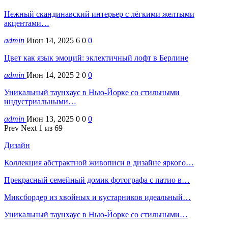
Нежный скандинавский интерьер с лёгкими желтыми
акцентами…
admin
Июн 14, 2025
6
0
0
Цвет как язык эмоций: эклектичный лофт в Берлине
admin
Июн 14, 2025
2
0
0
Уникальный таунхаус в Нью-Йорке со стильными
индустриальными…
admin
Июн 13, 2025
0
0
0
Prev
Next
1 из 69
Дизайн
Коллекция абстрактной живописи в дизайне яркого…
Прекрасный семейный домик фотографа с патио в…
Миксбордер из хвойных и кустарников идеальный…
Уникальный таунхаус в Нью-Йорке со стильными…