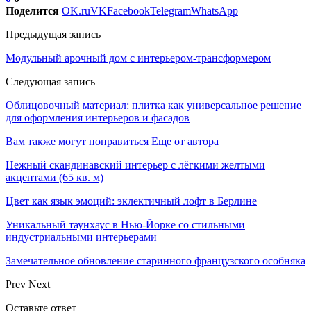
Поделится
OK.ru
VK
Facebook
Telegram
WhatsApp
Предыдущая запись
Модульный арочный дом с интерьером-трансформером
Следующая запись
Облицовочный материал: плитка как универсальное решение
для оформления интерьеров и фасадов
Вам также могут понравиться
Еще от автора
Нежный скандинавский интерьер с лёгкими желтыми
акцентами (65 кв. м)
Цвет как язык эмоций: эклектичный лофт в Берлине
Уникальный таунхаус в Нью-Йорке со стильными
индустриальными интерьерами
Замечательное обновление старинного французского особняка
Prev
Next
Оставьте ответ