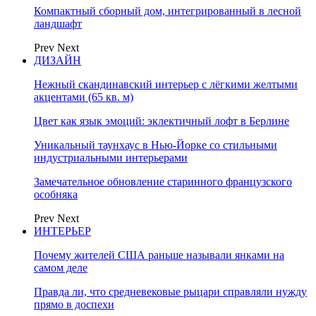
Компактный сборный дом, интегрированный в лесной
ландшафт
Prev
Next
ДИЗАЙН
Нежный скандинавский интерьер с лёгкими желтыми
акцентами (65 кв. м)
Цвет как язык эмоций: эклектичный лофт в Берлине
Уникальный таунхаус в Нью-Йорке со стильными
индустриальными интерьерами
Замечательное обновление старинного французского
особняка
Prev
Next
ИНТЕРЬЕР
Почему жителей США раньше называли янками на
самом деле
Правда ли, что средневековые рыцари справляли нужду
прямо в доспехи