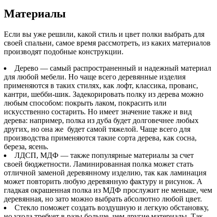
Материалы
Если вы уже решили, какой стиль и цвет полки выбрать для
своей спальни, самое время рассмотреть, из каких материалов
производят подобные конструкции.
Дерево — самый распространенный и надежный материал
для любой мебели. Но чаще всего деревянные изделия
применяются в таких стилях, как лофт, классика, прованс,
кантри, шебби-шик. Задекорировать полку из дерева можно
любым способом: покрыть лаком, покрасить или
искусственно состарить. Но имеет значение также и вид
дерева: например, полка из дуба будет долговечнее любых
других, но она же будет самой тяжелой. Чаще всего для
производства применяются такие сорта дерева, как сосна,
береза, ясень.
ЛДСП, МДФ — также популярные материалы за счет
своей бюджетности. Ламинированная полка может стать
отличной заменой деревянному изделию, так как ламинация
может повторить любую деревянную фактуру и рисунок. А
гладкая окрашенная полка из МДФ прослужит не меньше, чем
деревянная, но зато можно выбрать абсолютно любой цвет.
Стекло поможет создать воздушную и легкую обстановку,
но ухода требует в разы больше, чем другие материалы. Так