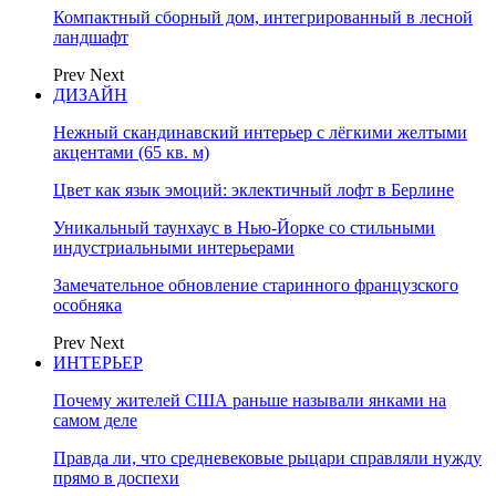
Компактный сборный дом, интегрированный в лесной
ландшафт
Prev
Next
ДИЗАЙН
Нежный скандинавский интерьер с лёгкими желтыми
акцентами (65 кв. м)
Цвет как язык эмоций: эклектичный лофт в Берлине
Уникальный таунхаус в Нью-Йорке со стильными
индустриальными интерьерами
Замечательное обновление старинного французского
особняка
Prev
Next
ИНТЕРЬЕР
Почему жителей США раньше называли янками на
самом деле
Правда ли, что средневековые рыцари справляли нужду
прямо в доспехи