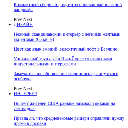
Компактный сборный дом, интегрированный в лесной
ландшафт
Prev
Next
ДИЗАЙН
Нежный скандинавский интерьер с лёгкими желтыми
акцентами (65 кв. м)
Цвет как язык эмоций: эклектичный лофт в Берлине
Уникальный таунхаус в Нью-Йорке со стильными
индустриальными интерьерами
Замечательное обновление старинного французского
особняка
Prev
Next
ИНТЕРЬЕР
Почему жителей США раньше называли янками на
самом деле
Правда ли, что средневековые рыцари справляли нужду
прямо в доспехи