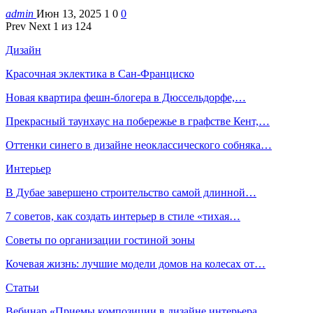
admin
Июн 13, 2025
1
0
0
Prev
Next
1 из 124
Дизайн
Красочная эклектика в Сан-Франциско
Новая квартира фешн-блогера в Дюссельдорфе,…
Прекрасный таунхаус на побережье в графстве Кент,…
Оттенки синего в дизайне неоклассического собняка…
Интерьер
В Дубае завершено строительство самой длинной…
7 советов, как создать интерьер в стиле «тихая…
Советы по организации гостиной зоны
Кочевая жизнь: лучшие модели домов на колесах от…
Статьи
Вебинар «Приемы композиции в дизайне интерьера.…