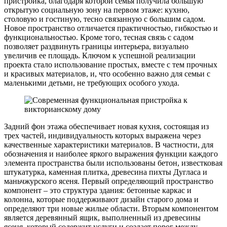
пристройка, благодаря которой семья получила большую
открытую социальную зону на первом этаже: кухню,
столовую и гостиную, тесно связанную с большим садом.
Новое пространство отличается практичностью, гибкостью и
функциональностью. Кроме того, тесная связь с садом
позволяет раздвинуть границы интерьера, визуально
увеличив ее площадь. Ключом к успешной реализации
проекта стало использование простых, вместе с тем прочных
и красивых материалов, и, что особенно важно для семьи с
маленькими детьми, не требующих особого ухода.
Задний фон этажа обеспечивает новая кухня, состоящая из
трех частей, индивидуальность которых выражена через
качественные характеристики материалов. В частности, для
обозначения и наиболее яркого выражения функции каждого
элемента пространства были использованы бетон, известковая
штукатурка, каменная плитка, древесина пихты Дугласа и
маньчжурского ясеня. Первый определяющий пространство
компонент – это структура здания: бетонные каркас и
колонна, которые поддерживают дизайн старого дома и
определяют три новые жилые области. Вторым компонентом
является деревянный ящик, выполненный из древесины
ясеня, который содержит услуги и создает порог между