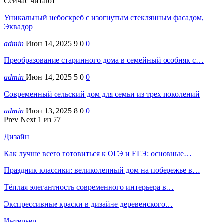
Сейчас читают
Уникальный небоскреб с изогнутым стеклянным фасадом,
Эквадор
admin
Июн 14, 2025
9
0
0
Преобразование старинного дома в семейный особняк с…
admin
Июн 14, 2025
5
0
0
Современный сельский дом для семьи из трех поколений
admin
Июн 13, 2025
8
0
0
Prev
Next
1 из 77
Дизайн
Как лучше всего готовиться к ОГЭ и ЕГЭ: основные…
Праздник классики: великолепный дом на побережье в…
Тёплая элегантность современного интерьера в…
Экспрессивные краски в дизайне деревенского…
Интерьер