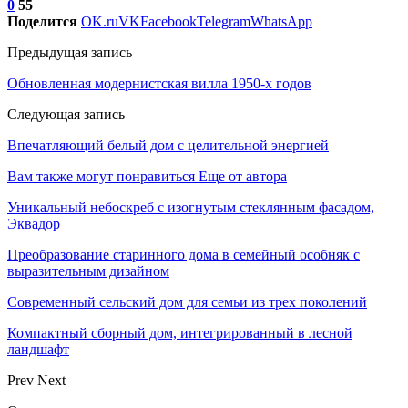
0
55
Поделится
OK.ru
VK
Facebook
Telegram
WhatsApp
Предыдущая запись
Обновленная модернистская вилла 1950-х годов
Следующая запись
Впечатляющий белый дом с целительной энергией
Вам также могут понравиться
Еще от автора
Уникальный небоскреб с изогнутым стеклянным фасадом,
Эквадор
Преобразование старинного дома в семейный особняк с
выразительным дизайном
Современный сельский дом для семьи из трех поколений
Компактный сборный дом, интегрированный в лесной
ландшафт
Prev
Next