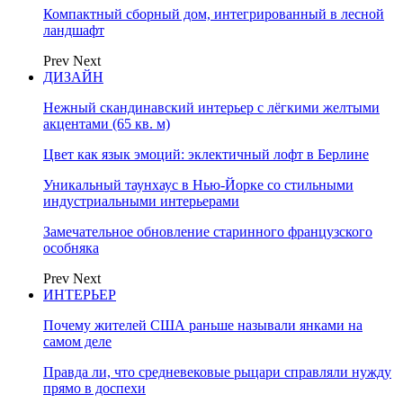
Компактный сборный дом, интегрированный в лесной
ландшафт
Prev
Next
ДИЗАЙН
Нежный скандинавский интерьер с лёгкими желтыми
акцентами (65 кв. м)
Цвет как язык эмоций: эклектичный лофт в Берлине
Уникальный таунхаус в Нью-Йорке со стильными
индустриальными интерьерами
Замечательное обновление старинного французского
особняка
Prev
Next
ИНТЕРЬЕР
Почему жителей США раньше называли янками на
самом деле
Правда ли, что средневековые рыцари справляли нужду
прямо в доспехи