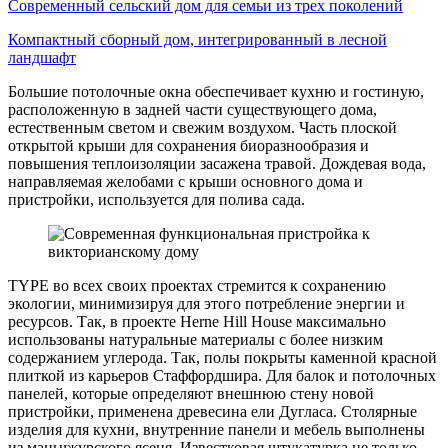
Современный сельский дом для семьи из трех поколений
Компактный сборный дом, интегрированный в лесной
ландшафт
Большие потолочные окна обеспечивает кухню и гостиную,
расположенную в задней части существующего дома,
естественным светом и свежим воздухом. Часть плоской
открытой крыши для сохранения биоразнообразия и
повышения теплоизоляции засажена травой. Дождевая вода,
направляемая желобами с крыши основного дома и
пристройки, используется для полива сада.
TYPE во всех своих проектах стремится к сохранению
экологии, минимизируя для этого потребление энергии и
ресурсов. Так, в проекте Herne Hill House максимально
использованы натуральные материалы с более низким
содержанием углерода. Так, полы покрыты каменной красной
плиткой из карьеров Стаффордшира. Для балок и потолочных
панелей, которые определяют внешнюю стену новой
пристройки, применена древесина ели Дугласа. Столярные
изделия для кухни, внутренние панели и мебель выполнены
из маньчжурского ясеня. Известковая штукатурка не только