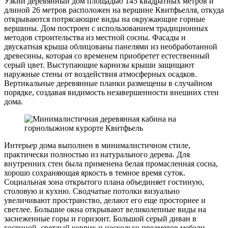
Узкий деревянный дом площадью 145 квадратных метров и
длиной 26 метров расположен на вершине Квитфьелля, откуда
открываются потрясающие виды на окружающие горные
вершины. Дом построен с использованием традиционных
методов строительства из местной сосны. Фасады и
двускатная крыша облицованы панелями из необработанной
древесины, которая со временем приобретет естественный
серый цвет. Выступающие карнизы крыши защищают
наружные стены от воздействия атмосферных осадков.
Вертикальные деревянные планки размещены в случайном
порядке, создавая видимость незавершенности внешних стен
дома.
Интерьер дома выполнен в минималистичном стиле,
практически полностью из натурального дерева. Для
внутренних стен была применена белая промасленная сосна,
хорошо сохраняющая яркость в темное время суток.
Социальная зона открытого плана объединяет гостиную,
столовую и кухню. Сводчатые потолки визуально
увеличивают пространство, делают его еще просторнее и
светлее. Большие окна открывают великолепные виды на
заснеженные горы и горизонт. Большой серый диван в
гостиной, светлый коврик и несколько предметов мебели,