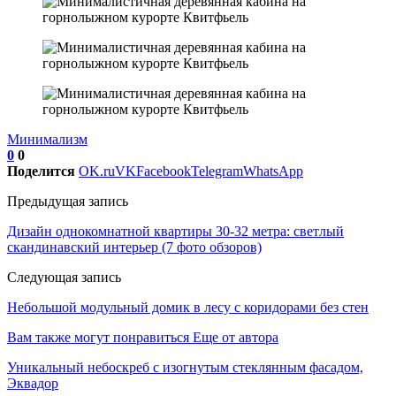
Минимализм
0
0
Поделится
OK.ru
VK
Facebook
Telegram
WhatsApp
Предыдущая запись
Дизайн однокомнатной квартиры 30-32 метра: светлый
скандинавский интерьер (7 фото обзоров)
Следующая запись
Небольшой модульный домик в лесу с коридорами без стен
Вам также могут понравиться
Еще от автора
Уникальный небоскреб с изогнутым стеклянным фасадом,
Эквадор