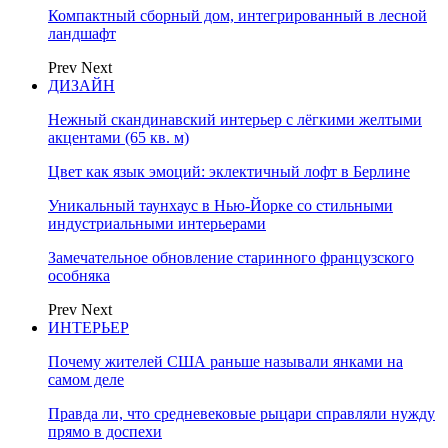
Компактный сборный дом, интегрированный в лесной
ландшафт
Prev
Next
ДИЗАЙН
Нежный скандинавский интерьер с лёгкими желтыми
акцентами (65 кв. м)
Цвет как язык эмоций: эклектичный лофт в Берлине
Уникальный таунхаус в Нью-Йорке со стильными
индустриальными интерьерами
Замечательное обновление старинного французского
особняка
Prev
Next
ИНТЕРЬЕР
Почему жителей США раньше называли янками на
самом деле
Правда ли, что средневековые рыцари справляли нужду
прямо в доспехи