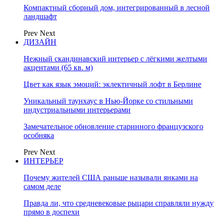
Компактный сборный дом, интегрированный в лесной
ландшафт
Prev
Next
ДИЗАЙН
Нежный скандинавский интерьер с лёгкими желтыми
акцентами (65 кв. м)
Цвет как язык эмоций: эклектичный лофт в Берлине
Уникальный таунхаус в Нью-Йорке со стильными
индустриальными интерьерами
Замечательное обновление старинного французского
особняка
Prev
Next
ИНТЕРЬЕР
Почему жителей США раньше называли янками на
самом деле
Правда ли, что средневековые рыцари справляли нужду
прямо в доспехи