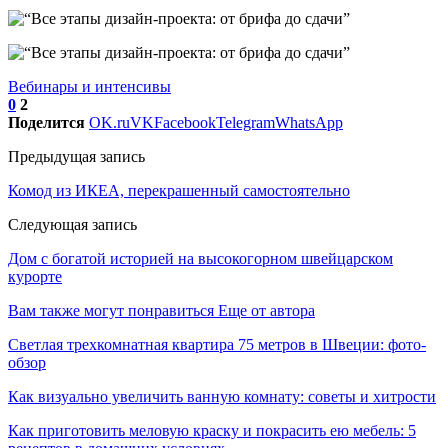
Вебинары и интенсивы
0
2
Поделится
OK.ru
VK
Facebook
Telegram
WhatsApp
Предыдущая запись
Комод из ИКЕА, перекрашенный самостоятельно
Следующая запись
Дом с богатой историей на высокогорном швейцарском
курорте
Вам также могут понравиться
Еще от автора
Светлая трехкомнатная квартира 75 метров в Швеции: фото-
обзор
Как визуально увеличить ванную комнату: советы и хитрости
Как приготовить меловую краску и покрасить ею мебель: 5