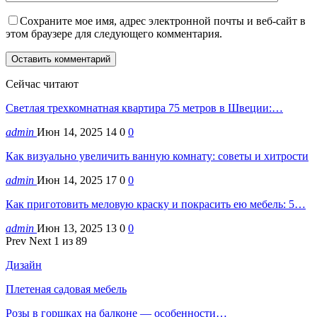
Сохраните мое имя, адрес электронной почты и веб-сайт в
этом браузере для следующего комментария.
Сейчас читают
Светлая трехкомнатная квартира 75 метров в Швеции:…
admin
Июн 14, 2025
14
0
0
Как визуально увеличить ванную комнату: советы и хитрости
admin
Июн 14, 2025
17
0
0
Как приготовить меловую краску и покрасить ею мебель: 5…
admin
Июн 13, 2025
13
0
0
Prev
Next
1 из 89
Дизайн
Плетеная садовая мебель
Розы в горшках на балконе — особенности…