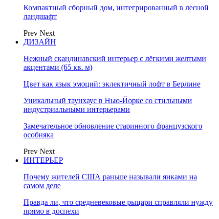
Компактный сборный дом, интегрированный в лесной
ландшафт
Prev
Next
ДИЗАЙН
Нежный скандинавский интерьер с лёгкими желтыми
акцентами (65 кв. м)
Цвет как язык эмоций: эклектичный лофт в Берлине
Уникальный таунхаус в Нью-Йорке со стильными
индустриальными интерьерами
Замечательное обновление старинного французского
особняка
Prev
Next
ИНТЕРЬЕР
Почему жителей США раньше называли янками на
самом деле
Правда ли, что средневековые рыцари справляли нужду
прямо в доспехи