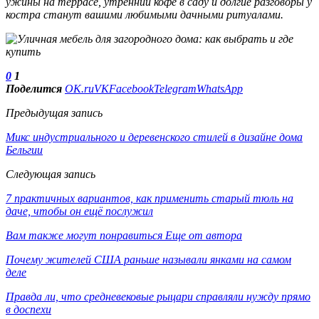
ужины на террасе, утренний кофе в саду и долгие разговоры у
костра станут вашими любимыми дачными ритуалами.
0
1
Поделится
OK.ru
VK
Facebook
Telegram
WhatsApp
Предыдущая запись
Микс индустриального и деревенского стилей в дизайне дома
Бельгии
Следующая запись
7 практичных вариантов, как применить старый тюль на
даче, чтобы он ещё послужил
Вам также могут понравиться
Еще от автора
Почему жителей США раньше называли янками на самом
деле
Правда ли, что средневековые рыцари справляли нужду прямо
в доспехи