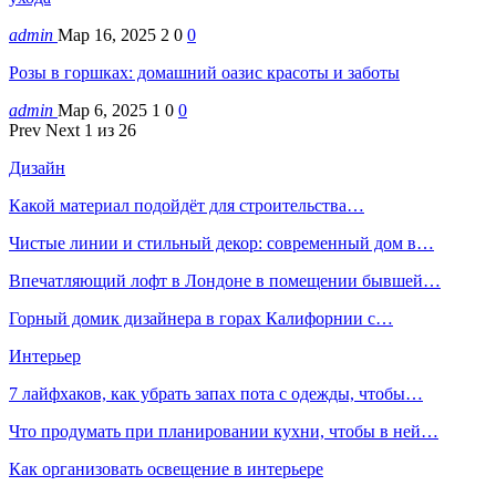
admin
Мар 16, 2025
2
0
0
Розы в горшках: домашний оазис красоты и заботы
admin
Мар 6, 2025
1
0
0
Prev
Next
1 из 26
Дизайн
Какой материал подойдёт для строительства…
Чистые линии и стильный декор: современный дом в…
Впечатляющий лофт в Лондоне в помещении бывшей…
Горный домик дизайнера в горах Калифорнии с…
Интерьер
7 лайфхаков, как убрать запах пота с одежды, чтобы…
Что продумать при планировании кухни, чтобы в ней…
Как организовать освещение в интерьере