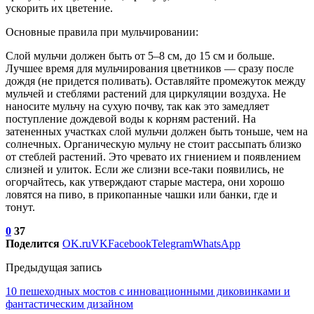
ускорить их цветение.
Основные правила при мульчировании:
Слой мульчи должен быть от 5–8 см, до 15 см и больше.
Лучшее время для мульчирования цветников — сразу после
дождя (не придется поливать). Оставляйте промежуток между
мульчей и стеблями растений для циркуляции воздуха. Не
наносите мульчу на сухую почву, так как это замедляет
поступление дождевой воды к корням растений. На
затененных участках слой мульчи должен быть тоньше, чем на
солнечных. Органическую мульчу не стоит рассыпать близко
от стеблей растений. Это чревато их гниением и появлением
слизней и улиток. Если же слизни все-таки появились, не
огорчайтесь, как утверждают старые мастера, они хорошо
ловятся на пиво, в прикопанные чашки или банки, где и
тонут.
0
37
Поделится
OK.ru
VK
Facebook
Telegram
WhatsApp
Предыдущая запись
10 пешеходных мостов с инновационными диковинками и
фантастическим дизайном