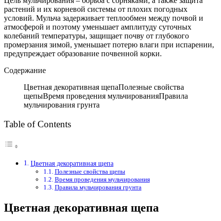
Цель мульчирования – борьба с сорняками, а также защита
растений и их корневой системы от плохих погодных
условий. Мульча задерживает теплообмен между почвой и
атмосферой и поэтому уменьшает амплитуду суточных
колебаний температуры, защищает почву от глубокого
промерзания зимой, уменьшает потерю влаги при испарении,
предупреждает образование почвенной корки.
Содержание
Цветная декоративная щепаПолезные свойства
щепыВремя проведения мульчированияПравила
мульчирования грунта
Table of Contents
Цветная декоративная щепа
Полезные свойства щепы
Время проведения мульчирования
Правила мульчирования грунта
Цветная декоративная щепа