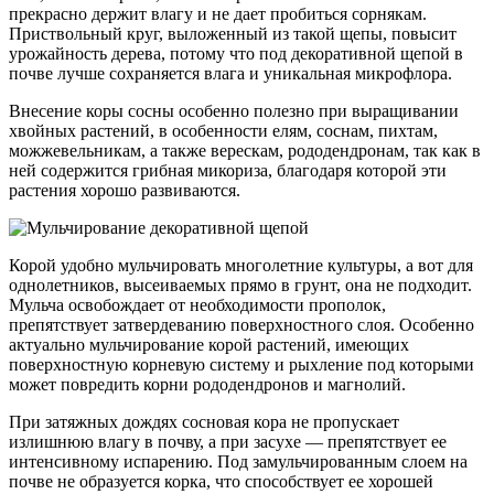
прекрасно держит влагу и не дает пробиться сорнякам.
Приствольный круг, выложенный из такой щепы, повысит
урожайность дерева, потому что под декоративной щепой в
почве лучше сохраняется влага и уникальная микрофлора.
Внесение коры сосны особенно полезно при выращивании
хвойных растений, в особенности елям, соснам, пихтам,
можжевельникам, а также верескам, рододендронам, так как в
ней содержится грибная микориза, благодаря которой эти
растения хорошо развиваются.
Корой удобно мульчировать многолетние культуры, а вот для
однолетников, высеиваемых прямо в грунт, она не подходит.
Мульча освобождает от необходимости прополок,
препятствует затвердеванию поверхностного слоя. Особенно
актуально мульчирование корой растений, имеющих
поверхностную корневую систему и рыхление под которыми
может повредить корни рододендронов и магнолий.
При затяжных дождях сосновая кора не пропускает
излишнюю влагу в почву, а при засухе — препятствует ее
интенсивному испарению. Под замульчированным слоем на
почве не образуется корка, что способствует ее хорошей