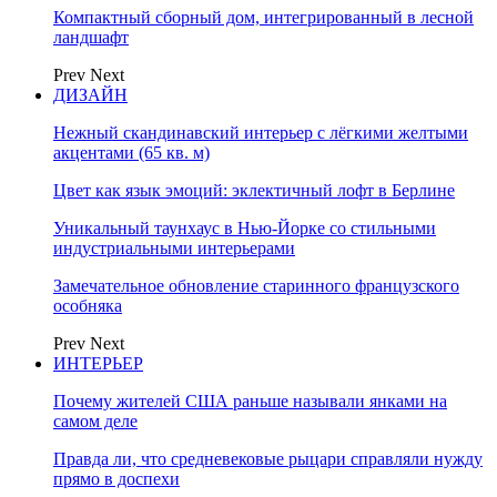
Компактный сборный дом, интегрированный в лесной
ландшафт
Prev
Next
ДИЗАЙН
Нежный скандинавский интерьер с лёгкими желтыми
акцентами (65 кв. м)
Цвет как язык эмоций: эклектичный лофт в Берлине
Уникальный таунхаус в Нью-Йорке со стильными
индустриальными интерьерами
Замечательное обновление старинного французского
особняка
Prev
Next
ИНТЕРЬЕР
Почему жителей США раньше называли янками на
самом деле
Правда ли, что средневековые рыцари справляли нужду
прямо в доспехи