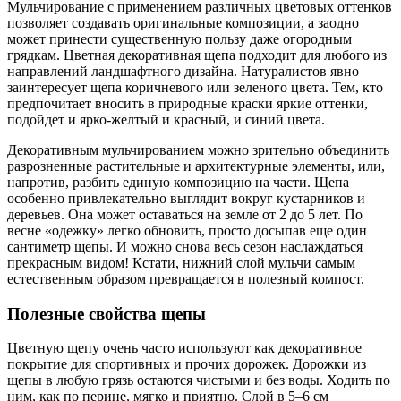
Мульчирование с применением различных цветовых оттенков
позволяет создавать оригинальные композиции, а заодно
может принести существенную пользу даже огородным
грядкам. Цветная декоративная щепа подходит для любого из
направлений ландшафтного дизайна. Натуралистов явно
заинтересует щепа коричневого или зеленого цвета. Тем, кто
предпочитает вносить в природные краски яркие оттенки,
подойдет и ярко-желтый и красный, и синий цвета.
Декоративным мульчированием можно зрительно объединить
разрозненные растительные и архитектурные элементы, или,
напротив, разбить единую композицию на части. Щепа
особенно привлекательно выглядит вокруг кустарников и
деревьев. Она может оставаться на земле от 2 до 5 лет. По
весне «одежку» легко обновить, просто досыпав еще один
сантиметр щепы. И можно снова весь сезон наслаждаться
прекрасным видом! Кстати, нижний слой мульчи самым
естественным образом превращается в полезный компост.
Полезные свойства щепы
Цветную щепу очень часто используют как декоративное
покрытие для спортивных и прочих дорожек. Дорожки из
щепы в любую грязь остаются чистыми и без воды. Ходить по
ним, как по перине, мягко и приятно. Слой в 5–6 см