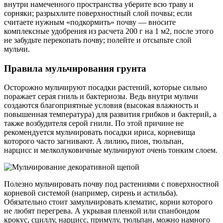
внутри намеченного пространства уберите всю траву и
сорняки; разрыхлите поверхностный слой почвы; если
считаете нужным «подкормить» почву — вносите
комплексные удобрения из расчета 200 г на 1 м2, после этого
не забудьте перекопать почву; полейте и отсыпьте слой
мульчи.
Правила мульчирования грунта
Осторожно мульчируют посадки растений, которые сильно
поражает серая гниль и бактериозы. Ведь внутри мульчи
создаются благоприятные условия (высокая влажность и
повышенная температура) для развития грибков и бактерий, а
также возбудителя серой гнили. По этой причине не
рекомендуется мульчировать посадки ириса, корневища
которого часто загнивают. А лилию
,
пион, тюльпан,
нарцисс и мелколуковичные мульчируют очень тонким слоем.
Полезно мульчировать почву под растениями с поверхностной
корневой системой (например, сирень и астильба).
Обязательно стоит замульчировать клематис, корни которого
не любят перегрева. А укрывая пленкой или спанбондом
крокус, сциллу, нарцисс, примулу, тюльпан, можно намного