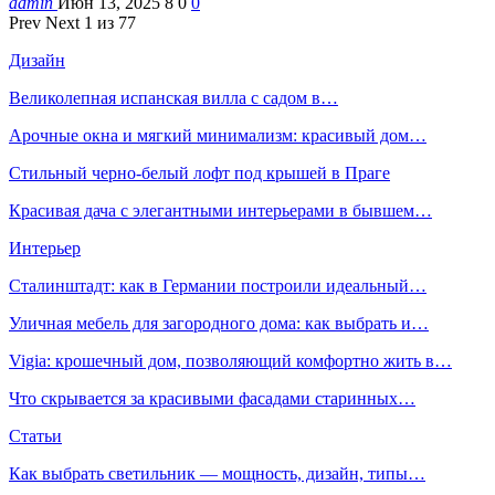
admin
Июн 13, 2025
8
0
0
Prev
Next
1 из 77
Дизайн
Великолепная испанская вилла с садом в…
Арочные окна и мягкий минимализм: красивый дом…
Стильный черно-белый лофт под крышей в Праге
Красивая дача с элегантными интерьерами в бывшем…
Интерьер
Сталинштадт: как в Германии построили идеальный…
Уличная мебель для загородного дома: как выбрать и…
Vigia: крошечный дом, позволяющий комфортно жить в…
Что скрывается за красивыми фасадами старинных…
Статьи
Как выбрать светильник — мощность, дизайн, типы…