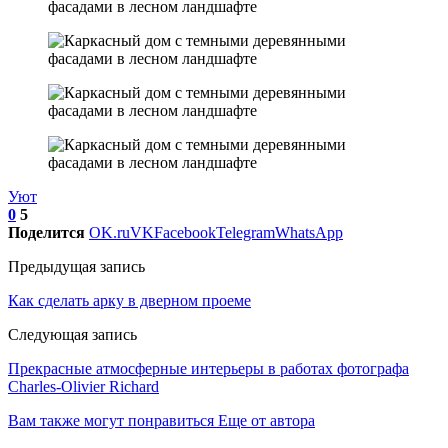
Уют
0
5
Поделится
OK.ru
VK
Facebook
Telegram
WhatsApp
Предыдущая запись
Как сделать арку в дверном проеме
Следующая запись
Прекрасные атмосферные интерьеры в работах фотографа
Charles-Olivier Richard
Вам также могут понравиться
Еще от автора