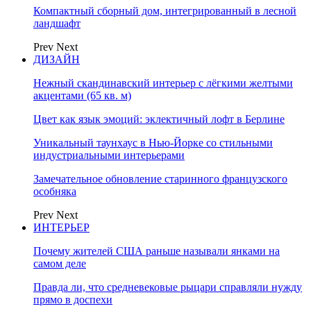
Компактный сборный дом, интегрированный в лесной
ландшафт
Prev
Next
ДИЗАЙН
Нежный скандинавский интерьер с лёгкими желтыми
акцентами (65 кв. м)
Цвет как язык эмоций: эклектичный лофт в Берлине
Уникальный таунхаус в Нью-Йорке со стильными
индустриальными интерьерами
Замечательное обновление старинного французского
особняка
Prev
Next
ИНТЕРЬЕР
Почему жителей США раньше называли янками на
самом деле
Правда ли, что средневековые рыцари справляли нужду
прямо в доспехи