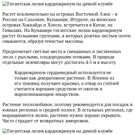
Растет исключительно на островах Восточной Азии – в
России на Сахалине, Кунашире, Итурупе, на японских
островах Хоккайдо и Хонсю, встречается в Китае, на
Гималаях. На Кунашире гигантские лилии кардиокринум
растут большими группами, в которых розетки листьев почти
смыкаются, образуя тенистые массивы.
Предпочитает светлые места в смешанных и лиственных
лесах с рыхлыми, плодородными почвами. В природе
отдельные экземпляры могут достигать 4-5 м в высоту.
Кардиокринум сердцевидный используется не
только как декоративное растение. В Японии из
его луковиц получают крахмал, а отвар из стеблей
считается хорошим средством от ожогов и
жаропонижающим лекарством.
Растение теплолюбивое, поэтому рекомендуется для посадок в
южных регионах и средней полосе. В остальных регионах, где
выращиваются лилии, растение нужно хорошо укрывать.
Часто страдает от возвратных заморозков.