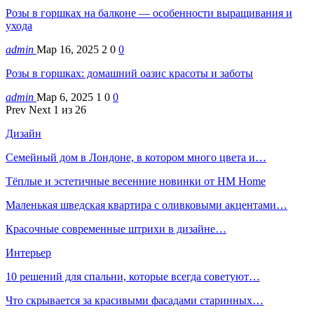
Розы в горшках на балконе — особенности выращивания и
ухода
admin
Мар 16, 2025
2
0
0
Розы в горшках: домашний оазис красоты и заботы
admin
Мар 6, 2025
1
0
0
Prev
Next
1 из 26
Дизайн
Семейный дом в Лондоне, в котором много цвета и…
Тёплые и эстетичные весенние новинки от HM Home
Маленькая шведская квартира с оливковыми акцентами…
Красочные современные штрихи в дизайне…
Интерьер
10 решений для спальни, которые всегда советуют…
Что скрывается за красивыми фасадами старинных…