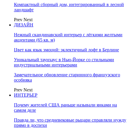
Компактный сборный дом, интегрированный в лесной
ландшафт
Prev
Next
ДИЗАЙН
Нежный скандинавский интерьер с лёгкими желтыми
акцентами (65 кв. м)
Цвет как язык эмоций: эклектичный лофт в Берлине
Уникальный таунхаус в Нью-Йорке со стильными
индустриальными интерьерами
Замечательное обновление старинного французского
особняка
Prev
Next
ИНТЕРЬЕР
Почему жителей США раньше называли янками на
самом деле
Правда ли, что средневековые рыцари справляли нужду
прямо в доспехи