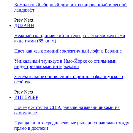
Компактный сборный дом, интегрированный в лесной
ландшафт
Prev
Next
ДИЗАЙН
Нежный скандинавский интерьер с лёгкими желтыми
акцентами (65 кв. м)
Цвет как язык эмоций: эклектичный лофт в Берлине
Уникальный таунхаус в Нью-Йорке со стильными
индустриальными интерьерами
Замечательное обновление старинного французского
особняка
Prev
Next
ИНТЕРЬЕР
Почему жителей США раньше называли янками на
самом деле
Правда ли, что средневековые рыцари справляли нужду
прямо в доспехи