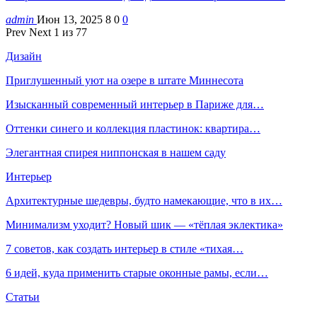
admin
Июн 13, 2025
8
0
0
Prev
Next
1 из 77
Дизайн
Приглушенный уют на озере в штате Миннесота
Изысканный современный интерьер в Париже для…
Оттенки синего и коллекция пластинок: квартира…
Элегантная спирея ниппонская в нашем саду
Интерьер
Архитектурные шедевры, будто намекающие, что в их…
Минимализм уходит? Новый шик — «тёплая эклектика»
7 советов, как создать интерьер в стиле «тихая…
6 идей, куда применить старые оконные рамы, если…
Статьи