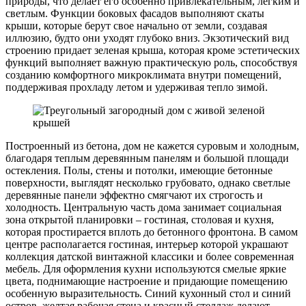
природы, что делает его особенно привлекательным, легким и
светлым. Функции боковых фасадов выполняют скаты
крыши, которые берут свое начально от земли, создавая
иллюзию, будто они уходят глубоко вниз. Экзотический вид
строению придает зеленая крыша, которая кроме эстетических
функций выполняет важную практическую роль, способствуя
созданию комфортного микроклимата внутри помещений,
поддерживая прохладу летом и удерживая тепло зимой.
Построенный из бетона, дом не кажется суровым и холодным,
благодаря теплым деревянным панелям и большой площади
остекления. Полы, стены и потолки, имеющие бетонные
поверхности, выглядят несколько грубовато, однако светлые
деревянные панели эффектно смягчают их строгость и
холодность. Центральную часть дома занимает социальная
зона открытой планировки – гостиная, столовая и кухня,
которая простирается вплоть до бетонного фронтона. В самом
центре располагается гостиная, интерьер которой украшают
коллекция датской винтажной классики и более современная
мебель. Для оформления кухни используются смелые яркие
цвета, поднимающие настроение и придающие помещению
особенную выразительность. Синий кухонный стол и синий
остров, желтая рабочая стена и красный стеллаж делают