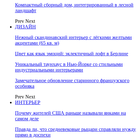
Компактный сборный дом, интегрированный в лесной
ландшафт
Prev
Next
ДИЗАЙН
Нежный скандинавский интерьер с лёгкими желтыми
акцентами (65 кв. м)
Цвет как язык эмоций: эклектичный лофт в Берлине
Уникальный таунхаус в Нью-Йорке со стильными
индустриальными интерьерами
Замечательное обновление старинного французского
особняка
Prev
Next
ИНТЕРЬЕР
Почему жителей США раньше называли янками на
самом деле
Правда ли, что средневековые рыцари справляли нужду
прямо в доспехи