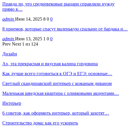
Правда ли, что средневековые рыцари справляли нужду
прямо в…
admin
Июн 14, 2025
8
0
0
8 приемов, которые спасут маленькую спальню от бардака и…
admin
Июн 13, 2025
1
0
0
Prev
Next
1 из 124
Дизайн
Ах, эта прекрасная и вкусная калина гордовина
Как лучше всего готовиться к ОГЭ и ЕГЭ: основные…
Светлый скандинавский интерьер с кожаным диваном
Маленькая шведская квартира с оливковыми акцентами…
Интерьер
6 советов, как оформить интерьер, который захотят…
Строительство дома: как его ускорить