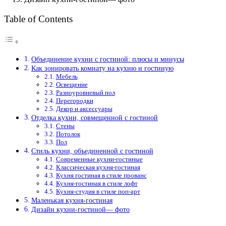
Table of Contents
Объединение кухни с гостиной: плюсы и минусы
Как зонировать комнату на кухню и гостиную
Мебель
Освещение
Разноуровневый пол
Перегородки
Декор и аксессуары
Отделка кухни, совмещенной с гостиной
Стены
Потолок
Пол
Стиль кухни, объединенной с гостиной
Современные кухни-гостиные
Классическая кухня-гостиная
Кухня гостиная в стиле прованс
Кухня-гостиная в стиле лофт
Кухня-студия в стиле поп-арт
Маленькая кухня-гостиная
Дизайн кухни-гостиной— фото