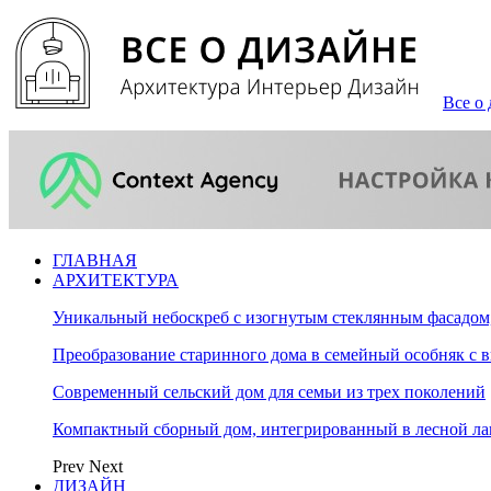
Все о 
ГЛАВНАЯ
АРХИТЕКТУРА
Уникальный небоскреб с изогнутым стеклянным фасадом
Преобразование старинного дома в семейный особняк с 
Современный сельский дом для семьи из трех поколений
Компактный сборный дом, интегрированный в лесной л
Prev
Next
ДИЗАЙН