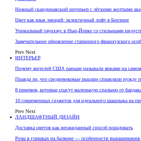
Нежный скандинавский интерьер с лёгкими желтыми акце
Цвет как язык эмоций: эклектичный лофт в Берлине
Уникальный таунхаус в Нью-Йорке со стильными индус
Замечательное обновление старинного французского осо
Prev
Next
ИНТЕРЬЕР
Почему жителей США раньше называли янками на самом
Правда ли, что средневековые рыцари справляли нужду п
8 приемов, которые спасут маленькую спальню от бардака
10 современных гаджетов для идеального шашлыка на пр
Prev
Next
ЛАНДШАФТНЫЙ ДИЗАЙН
Доставка цветов как неожиданный способ порадовать
Розы в горшках на балконе — особенности выращивания 