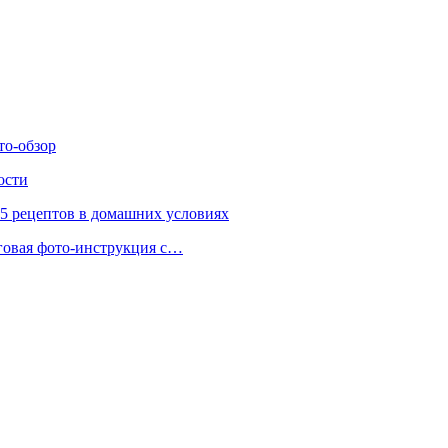
то-обзор
ости
 5 рецептов в домашних условиях
аговая фото-инструкция с…