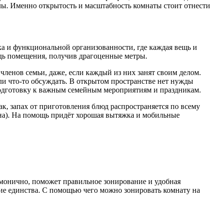
глы. Именно открытость и масштабность комнаты стоит отнести
ка и функциональной организованности, где каждая вещь и
адь помещения, получив драгоценные метры.
ленов семьи, даже, если каждый из них занят своим делом.
или что-то обсуждать. В открытом пространстве нет нужды
т подготовку к важным семейным мероприятиям и праздникам.
к, запах от приготовления блюд распространяется по всему
на). На помощь придёт хорошая вытяжка и мобильные
рмонично, поможет правильное зонирование и удобная
ие единства. С помощью чего можно зонировать комнату на