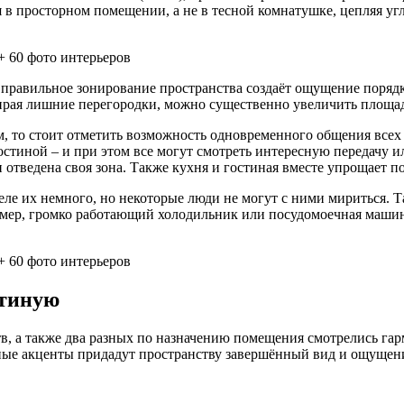
я в просторном помещении, а не в тесной комнатушке, цепляя у
 правильное зонирование пространства создаёт ощущение поряд
Убирая лишние перегородки, можно существенно увеличить площ
 то стоит отметить возможность одновременного общения всех ч
 гостиной – и при этом все могут смотреть интересную передачу 
ли отведена своя зона. Также кухня и гостиная вместе упрощае
е их немного, но некоторые люди не могут с ними мириться. Та
имер, громко работающий холодильник или посудомоечная маши
стиную
тв, а также два разных по назначению помещения смотрелись га
нные акценты придадут пространству завершённый вид и ощущен