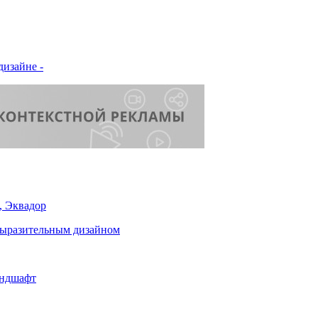
дизайне -
, Эквадор
выразительным дизайном
андшафт