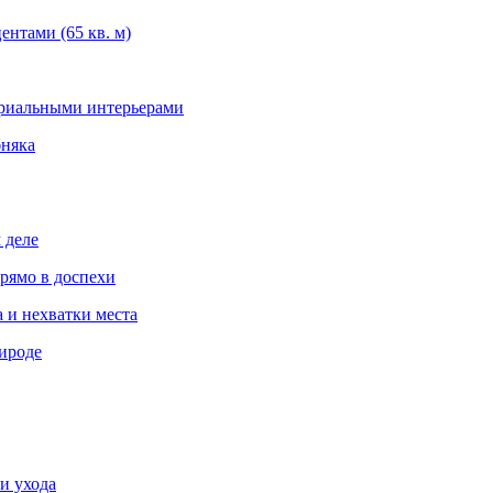
нтами (65 кв. м)
триальными интерьерами
бняка
 деле
рямо в доспехи
 и нехватки места
ироде
и ухода