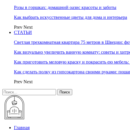
Розы в горшках: домашний оазис красоты и заботы
Как выбрать искусственные цветы для дома и интерьера
Prev
Next
СТАТЬИ
Светлая трехкомнатная квартира 75 метров в Швеции: фо
Как визуально увеличить ванную комнату: советы и хитр
Как приготовить меловую краску и покрасить ею мебель:
Как сделать полку из гипсокартона своими руками: пош
Prev
Next
Главная