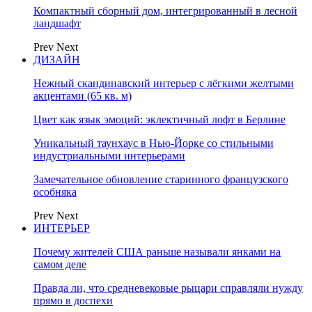
Компактный сборный дом, интегрированный в лесной
ландшафт
Prev
Next
ДИЗАЙН
Нежный скандинавский интерьер с лёгкими желтыми
акцентами (65 кв. м)
Цвет как язык эмоций: эклектичный лофт в Берлине
Уникальный таунхаус в Нью-Йорке со стильными
индустриальными интерьерами
Замечательное обновление старинного французского
особняка
Prev
Next
ИНТЕРЬЕР
Почему жителей США раньше называли янками на
самом деле
Правда ли, что средневековые рыцари справляли нужду
прямо в доспехи