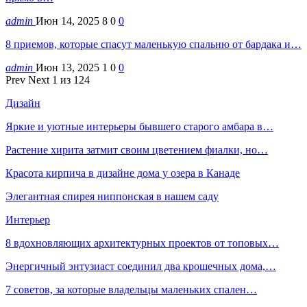
admin
Июн 14, 2025
8
0
0
8 приемов, которые спасут маленькую спальню от бардака и…
admin
Июн 13, 2025
1
0
0
Prev
Next
1 из 124
Дизайн
Яркие и уютные интерьеры бывшего старого амбара в…
Растение хирита затмит своим цветением фиалки, но…
Красота кирпича в дизайне дома у озера в Канаде
Элегантная спирея ниппонская в нашем саду
Интерьер
8 вдохновляющих архитектурных проектов от топовых…
Энергичный энтузиаст соединил два крошечных дома,…
7 советов, за которые владельцы маленьких спален…