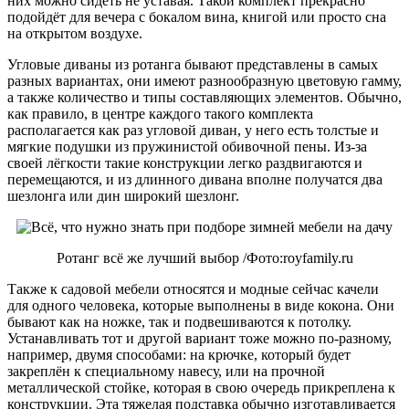
них можно сидеть не уставая. Такой комплект прекрасно
подойдёт для вечера с бокалом вина, книгой или просто сна
на открытом воздухе.
Угловые диваны из ротанга бывают представлены в самых
разных вариантах, они имеют разнообразную цветовую гамму,
а также количество и типы составляющих элементов. Обычно,
как правило, в центре каждого такого комплекта
располагается как раз угловой диван, у него есть толстые и
мягкие подушки из пружинистой обивочной пены. Из-за
своей лёгкости такие конструкции легко раздвигаются и
перемещаются, и из длинного дивана вполне получатся два
шезлонга или дин широкий шезлонг.
Ротанг всё же лучший выбор /Фото:royfamily.ru
Также к садовой мебели относятся и модные сейчас качели
для одного человека, которые выполнены в виде кокона. Они
бывают как на ножке, так и подвешиваются к потолку.
Устанавливать тот и другой вариант тоже можно по-разному,
например, двумя способами: на крючке, который будет
закреплён к специальному навесу, или на прочной
металлической стойке, которая в свою очередь прикреплена к
конструкции. Эта тяжелая подставка обычно изготавливается