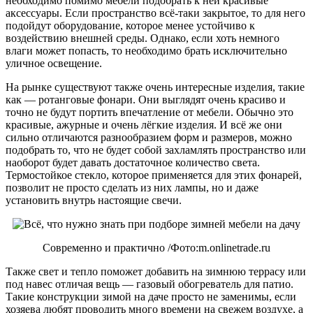
необходимо помимо мебели подобрать к ней красивые
аксессуары. Если пространство всё-таки закрытое, то для него
подойдут оборудование, которое менее устойчиво к
воздействию внешней среды. Однако, если хоть немного
влаги может попасть, то необходимо брать исключительно
уличное освещение.
На рынке существуют также очень интересные изделия, такие
как — ротанговые фонари. Они выглядят очень красиво и
точно не будут портить впечатление от мебели. Обычно это
красивые, ажурные и очень лёгкие изделия. И всё же они
сильно отличаются разнообразием форм и размеров, можно
подобрать то, что не будет собой захламлять пространство или
наоборот будет давать достаточное количество света.
Термостойкое стекло, которое применяется для этих фонарей,
позволит не просто сделать из них лампы, но и даже
установить внутрь настоящие свечи.
Современно и практично /Фото:m.onlinetrade.ru
Также свет и тепло поможет добавить на зимнюю террасу или
под навес отличая вещь — газовый обогреватель для патио.
Такие конструкции зимой на даче просто не заменимы, если
хозяева любят проводить много времени на свежем воздухе, а