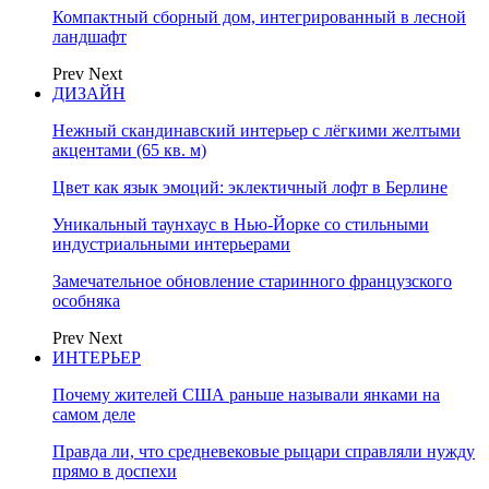
Компактный сборный дом, интегрированный в лесной
ландшафт
Prev
Next
ДИЗАЙН
Нежный скандинавский интерьер с лёгкими желтыми
акцентами (65 кв. м)
Цвет как язык эмоций: эклектичный лофт в Берлине
Уникальный таунхаус в Нью-Йорке со стильными
индустриальными интерьерами
Замечательное обновление старинного французского
особняка
Prev
Next
ИНТЕРЬЕР
Почему жителей США раньше называли янками на
самом деле
Правда ли, что средневековые рыцари справляли нужду
прямо в доспехи