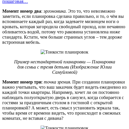
пошаговая…
Момент номер два
:
эргономика.
Это то, что невозможно
заметить, если планировка сделана правильно, и то, о чём вы
вспоминаете каждый раз, когда задеваете мизинцем ноги о
кровать, которая загородила свободный проход, или нечаянно
обливаетесь водой, потому что раковина установлена ниже
стандарта. Кстати, чем больше странных углов – тем дороже
встроенная мебель.
Пример нестандартной планировки — Планировка
для семьи с тремя детьми (Изображение Юлии
Самуйловой)
Момент номер три
:
точка зрения.
При создании планировки
важно учитывать, что ваш заказчик будет видеть ежедневно из
каждой точки квартиры. Например, хочет ли он постоянно
наблюдать полуоткрытую дверь в санузел, когда собирается с
гостями за праздничным столом в гостиной с открытой
планировкой? А может, есть смысл установить зеркала так,
чтобы время от времени видеть, что происходит в смежных
комнатах, не вставая с дивана?