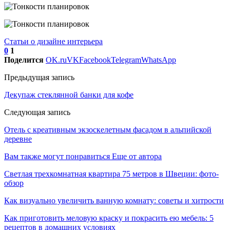
Статьи о дизайне интерьера
0
1
Поделится
OK.ru
VK
Facebook
Telegram
WhatsApp
Предыдущая запись
Декупаж стеклянной банки для кофе
Следующая запись
Отель с креативным экзоскелетным фасадом в альпийской
деревне
Вам также могут понравиться
Еще от автора
Светлая трехкомнатная квартира 75 метров в Швеции: фото-
обзор
Как визуально увеличить ванную комнату: советы и хитрости
Как приготовить меловую краску и покрасить ею мебель: 5
рецептов в домашних условиях