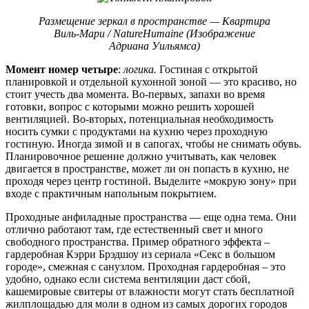
Размещение зеркал в пространстве — Квартира
Виль-Мари / NatureHumaine (Изображение
Адриана Уильямса)
Момент номер четыре
:
логика.
Гостиная с открытой
планировкой и отдельной кухонной зоной — это красиво, но
стоит учесть два момента. Во-первых, запахи во время
готовки, вопрос с которыми можно решить хорошей
вентиляцией. Во-вторых, потенциальная необходимость
носить сумки с продуктами на кухню через проходную
гостиную. Иногда зимой и в сапогах, чтобы не снимать обувь.
Планировочное решение должно учитывать, как человек
двигается в пространстве, может ли он попасть в кухню, не
проходя через центр гостиной. Выделите «мокрую зону» при
входе с практичным напольным покрытием.
Проходные анфиладные пространства — еще одна тема. Они
отлично работают там, где естественный свет и много
свободного пространства. Пример обратного эффекта –
гардеробная Кэрри Брэдшоу из сериала «Секс в большом
городе», смежная с санузлом. Проходная гардеробная – это
удобно, однако если система вентиляции даст сбой,
кашемировые свитеры от влажности могут стать бесплатной
жилплощадью для моли в одном из самых дорогих городов