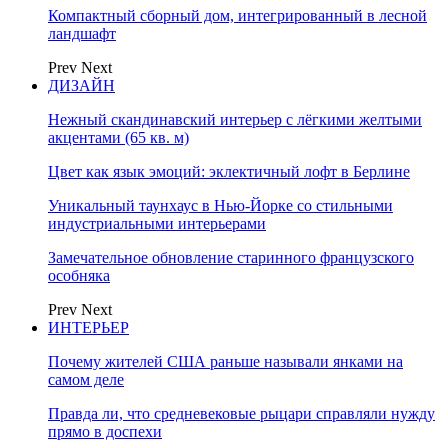
Компактный сборный дом, интегрированный в лесной
ландшафт
Prev
Next
ДИЗАЙН
Нежный скандинавский интерьер с лёгкими желтыми
акцентами (65 кв. м)
Цвет как язык эмоций: эклектичный лофт в Берлине
Уникальный таунхаус в Нью-Йорке со стильными
индустриальными интерьерами
Замечательное обновление старинного французского
особняка
Prev
Next
ИНТЕРЬЕР
Почему жителей США раньше называли янками на
самом деле
Правда ли, что средневековые рыцари справляли нужду
прямо в доспехи