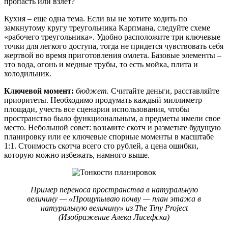
пропасть или взлёт?
Кухня – еще одна тема. Если вы не хотите ходить по
замкнутому кругу треугольника Карпмана, следуйте схеме
«рабочего треугольника». Удобно расположите три ключевые
точки для легкого доступа, тогда не придется чувствовать себя
жертвой во время приготовления омлета. Базовые элементы –
это вода, огонь и медные трубы, то есть мойка, плита и
холодильник.
Ключевой момент:
бюджет.
Считайте деньги, расставляйте
приоритеты. Необходимо продумать каждый миллиметр
площади, учесть все сценарии использования, чтобы
пространство было функциональным, а предметы имели свое
место. Небольшой совет: возьмите скотч и разметьте будущую
планировку или ее ключевые спорные моменты в масштабе
1:1. Стоимость скотча всего сто рублей, а цена ошибки,
которую можно избежать, намного выше.
Пример переноса пространства в натуральную
величину — «Прощупываю почву — план этажа в
натуральную величину» из The Tiny Project
(Изображение Алека Лисефска)