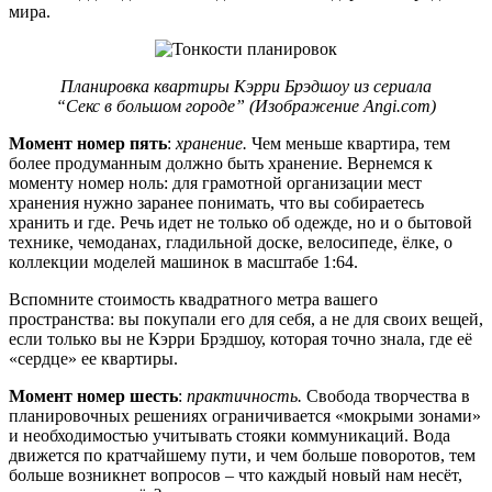
мира.
Планировка квартиры Кэрри Брэдшоу из сериала
“Секс в большом городе” (Изображение Angi.com)
Момент номер пять
:
хранение.
Чем меньше квартира, тем
более продуманным должно быть хранение. Вернемся к
моменту номер ноль: для грамотной организации мест
хранения нужно заранее понимать, что вы собираетесь
хранить и где. Речь идет не только об одежде, но и о бытовой
технике, чемоданах, гладильной доске, велосипеде, ёлке, о
коллекции моделей машинок в масштабе 1:64.
Вспомните стоимость квадратного метра вашего
пространства: вы покупали его для себя, а не для своих вещей,
если только вы не Кэрри Брэдшоу, которая точно знала, где её
«сердце» ее квартиры.
Момент номер шесть
:
практичность.
Свобода творчества в
планировочных решениях ограничивается «мокрыми зонами»
и необходимостью учитывать стояки коммуникаций. Вода
движется по кратчайшему пути, и чем больше поворотов, тем
больше возникнет вопросов – что каждый новый нам несёт,