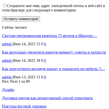
Сохраните мое имя, адрес электронной почты и веб-сайт в
этом браузере для следующего комментария.
Сейчас читают
Светлая трехкомнатная квартира 75 метров в Швеции:…
admin
Июн 14, 2025
15
0
0
Как визуально увеличить ванную комнату: советы и хитрости
admin
Июн 14, 2025
18
0
0
Как приготовить меловую краску и покрасить ею мебель: 5…
admin
Июн 13, 2025
13
0
0
Prev
Next
1 из 89
Дизайн
Доставка цветов как неожиданный способ порадовать
Покупка беговой дорожки