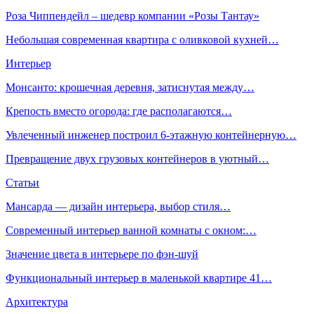
Роза Чиппендейл – шедевр компании «Розы Тантау»
Небольшая современная квартира с оливковой кухней…
Интерьер
Монсанто: крошечная деревня, затиснутая между…
Крепость вместо огорода: где располагаются…
Увлеченный инженер построил 6-этажную контейнерную…
Превращение двух грузовых контейнеров в уютный…
Статьи
Мансарда — дизайн интерьера, выбор стиля…
Современный интерьер ванной комнаты с окном:…
Значение цвета в интерьере по фэн-шуй
Функциональный интерьер в маленькой квартире 41…
Архитектура