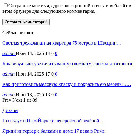
Сохраните мое имя, адрес электронной почты и веб-сайт в
этом браузере для следующего комментария.
Сейчас читают
Светлая трехкомнатная квартира 75 метров в Швеции:…
admin
Июн 14, 2025
14
0
0
Как визуально увеличить ванную комнату: советы и хитрости
admin
Июн 14, 2025
17
0
0
Как приготовить меловую краску и покрасить ею мебель: 5…
admin
Июн 13, 2025
13
0
0
Prev
Next
1 из 89
Дизайн
Пентхаус в Нью-Йорке с невероятной зелёной…
Яркий интерьер с балками в доме 17 века в Риме