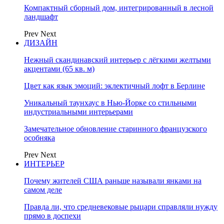
Компактный сборный дом, интегрированный в лесной
ландшафт
Prev
Next
ДИЗАЙН
Нежный скандинавский интерьер с лёгкими желтыми
акцентами (65 кв. м)
Цвет как язык эмоций: эклектичный лофт в Берлине
Уникальный таунхаус в Нью-Йорке со стильными
индустриальными интерьерами
Замечательное обновление старинного французского
особняка
Prev
Next
ИНТЕРЬЕР
Почему жителей США раньше называли янками на
самом деле
Правда ли, что средневековые рыцари справляли нужду
прямо в доспехи