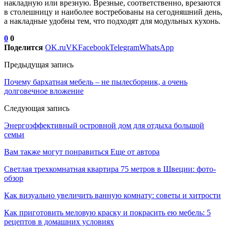
накладную или врезную. Врезные, соответственно, врезаются
в столешницу и наиболее востребованы на сегодняшний день,
а накладные удобны тем, что подходят для модульных кухонь.
0
0
Поделится
OK.ru
VK
Facebook
Telegram
WhatsApp
Предыдущая запись
Почему бархатная мебель – не пылесборник, а очень
долговечное вложение
Следующая запись
Энергоэффективный островной дом для отдыха большой
семьи
Вам также могут понравиться
Еще от автора
Светлая трехкомнатная квартира 75 метров в Швеции: фото-
обзор
Как визуально увеличить ванную комнату: советы и хитрости
Как приготовить меловую краску и покрасить ею мебель: 5
рецептов в домашних условиях