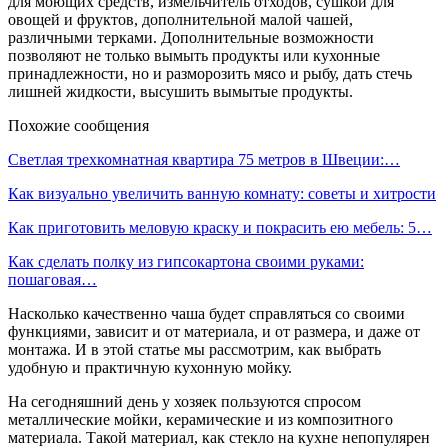
для моющих средств, измельчитель отходов, сушкой для
овощей и фруктов, дополнительной малой чашей,
различными терками. Дополнительные возможности
позволяют не только вымыть продукты или кухонные
принадлежности, но и разморозить мясо и рыбу, дать стечь
лишней жидкости, высушить вымытые продукты.
Похожие сообщения
Светлая трехкомнатная квартира 75 метров в Швеции:…
Как визуально увеличить ванную комнату: советы и хитрости
Как приготовить меловую краску и покрасить ею мебель: 5…
Как сделать полку из гипсокартона своими руками:
пошаговая…
Насколько качественно чаша будет справляться со своими
функциями, зависит и от материала, и от размера, и даже от
монтажа. И в этой статье мы рассмотрим, как выбрать
удобную и практичную кухонную мойку.
На сегодняшний день у хозяек пользуются спросом
металлические мойки, керамические и из композитного
материала. Такой материал, как стекло на кухне непопулярен