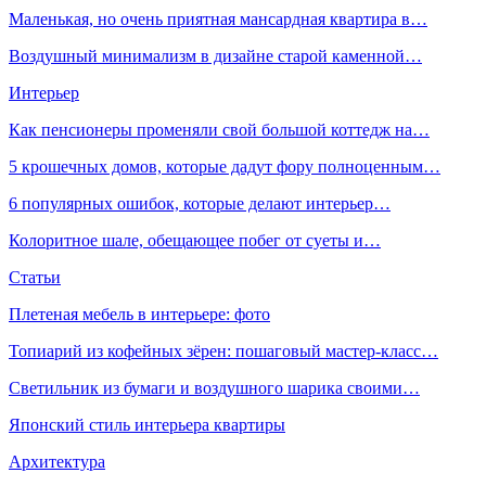
Маленькая, но очень приятная мансардная квартира в…
Воздушный минимализм в дизайне старой каменной…
Интерьер
Как пенсионеры променяли свой большой коттедж на…
5 крошечных домов, которые дадут фору полноценным…
6 популярных ошибок, которые делают интерьер…
Колоритное шале, обещающее побег от суеты и…
Статьи
Плетеная мебель в интерьере: фото
Топиарий из кофейных зёрен: пошаговый мастер-класс…
Светильник из бумаги и воздушного шарика своими…
Японский стиль интерьера квартиры
Архитектура