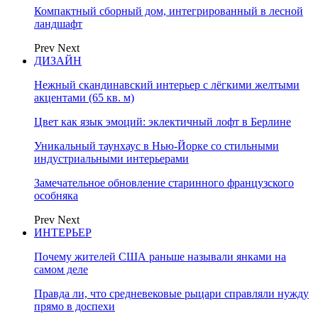
Компактный сборный дом, интегрированный в лесной
ландшафт
Prev
Next
ДИЗАЙН
Нежный скандинавский интерьер с лёгкими желтыми
акцентами (65 кв. м)
Цвет как язык эмоций: эклектичный лофт в Берлине
Уникальный таунхаус в Нью-Йорке со стильными
индустриальными интерьерами
Замечательное обновление старинного французского
особняка
Prev
Next
ИНТЕРЬЕР
Почему жителей США раньше называли янками на
самом деле
Правда ли, что средневековые рыцари справляли нужду
прямо в доспехи