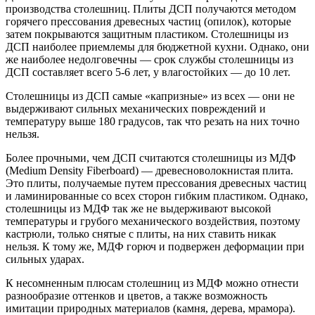
производства столешниц. Плиты ДСП получаются методом
горячего прессования древесных частиц (опилок), которые
затем покрываются защитным пластиком. Столешницы из
ДСП наиболее приемлемы для бюджетной кухни. Однако, они
же наиболее недолговечны — срок службы столешницы из
ДСП составляет всего 5-6 лет, у влагостойких — до 10 лет.
Столешницы из ДСП самые «капризные» из всех — они не
выдерживают сильных механических повреждений и
температуру выше 180 градусов, так что резать на них точно
нельзя.
Более прочными, чем ДСП считаются столешницы из МДФ
(Medium Density Fiberboard) — древесноволокнистая плита.
Это плиты, получаемые путем прессования древесных частиц
и ламинированные со всех сторон гибким пластиком. Однако,
столешницы из МДФ так же не выдерживают высокой
температуры и грубого механического воздействия, поэтому
кастрюли, только снятые с плиты, на них ставить никак
нельзя. К тому же, МДФ горюч и подвержен деформации при
сильных ударах.
К несомненным плюсам столешниц из МДФ можно отнести
разнообразие оттенков и цветов, а также возможность
имитации природных материалов (камня, дерева, мрамора).