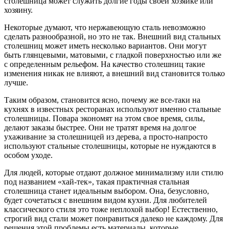
столешница может служить долгие годы своей хозяйке или
хозяину.
Некоторые думают, что нержавеющую сталь невозможно
сделать разнообразной, но это не так. Внешний вид стальных
столешниц может иметь несколько вариантов. Они могут
быть глянцевыми, матовыми, с гладкой поверхностью или же
с определенным рельефом. На качество столешниц такие
изменения никак не влияют, а внешний вид становится только
лучше.
Таким образом, становится ясно, почему же все-таки на
кухнях в известных ресторанах используют именно стальные
столешницы. Повара экономят на этом свое время, силы,
делают заказы быстрее. Они не тратят время на долгое
ухаживание за столешницей из дерева, а просто-напросто
используют стальные столешницы, которые не нуждаются в
особом уходе.
Для людей, которые отдают должное минимализму или стилю
под названием «хай-тек», такая практичная стальная
столешница станет идеальным выбором. Она, безусловно,
будет сочетаться с внешним видом кухни. Для любителей
классического стиля это тоже неплохой выбор! Естественно,
строгий вид стали может понравиться далеко не каждому. Для
решения этой проблемы есть материалы, которые