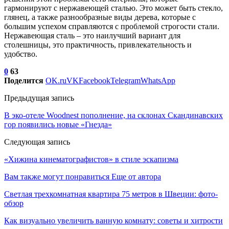
гармонируют с нержавеющей сталью. Это может быть стекло,
глянец, а также разнообразные виды дерева, которые с
большим успехом справляются с проблемой строгости стали.
Нержавеющая сталь – это наилучший вариант для
столешницы, это практичность, привлекательность и
удобство.
0
63
Поделится
OK.ru
VK
Facebook
Telegram
WhatsApp
Предыдущая запись
В эко-отеле Woodnest пополнение, на склонах Скандинавских
гор появились новые «Гнезда»
Следующая запись
«Хижина кинематографистов» в стиле эскапизма
Вам также могут понравиться
Еще от автора
Светлая трехкомнатная квартира 75 метров в Швеции: фото-
обзор
Как визуально увеличить ванную комнату: советы и хитрости