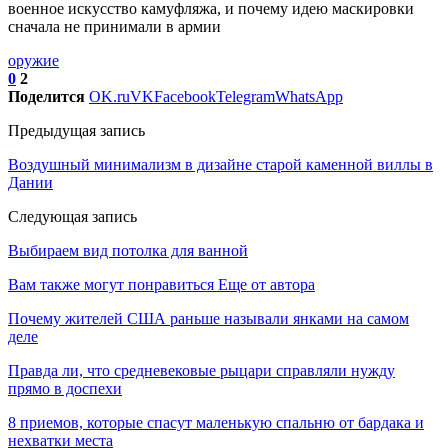
военное искусство камуфляжа, и почему идею маскировки
сначала не принимали в армии
оружие
0
2
Поделится
OK.ru
VK
Facebook
Telegram
WhatsApp
Предыдущая запись
Воздушный минимализм в дизайне старой каменной виллы в
Дании
Следующая запись
Выбираем вид потолка для ванной
Вам также могут понравиться
Еще от автора
Почему жителей США раньше называли янками на самом
деле
Правда ли, что средневековые рыцари справляли нужду
прямо в доспехи
8 приемов, которые спасут маленькую спальню от бардака и
нехватки места