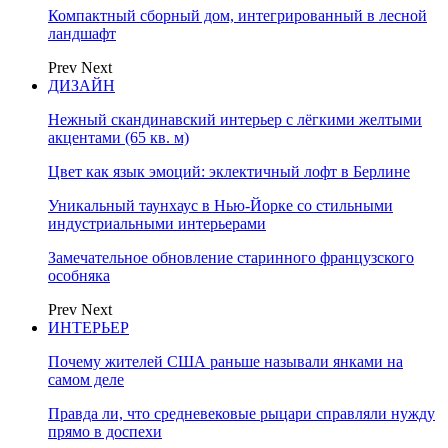
Компактный сборный дом, интегрированный в лесной
ландшафт
Prev
Next
ДИЗАЙН
Нежный скандинавский интерьер с лёгкими желтыми
акцентами (65 кв. м)
Цвет как язык эмоций: эклектичный лофт в Берлине
Уникальный таунхаус в Нью-Йорке со стильными
индустриальными интерьерами
Замечательное обновление старинного французского
особняка
Prev
Next
ИНТЕРЬЕР
Почему жителей США раньше называли янками на
самом деле
Правда ли, что средневековые рыцари справляли нужду
прямо в доспехи