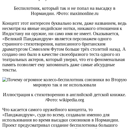
Беспилотник, который так и не попал на высадку в
Нормандии. /Фото: maximonline.ru
Концепт этот интересен буквально всем, даже названием, ведь
несмотря на явные индийские нотки, никакого отношения к
Индостану ни оружие, ни само имя не имеет. Оказывается,
«Великий Панджандрум» является персонажем одного
странного стихотворения, написанного британским
драматургом Сэмюэлем Футом больше трёх столетий назад. А
создано оно было в качестве своеобразного теста одного из
театральных актеров, который уверял, что его феноменальная
память позволяет ему запоминать даже самые абсурдные
тексты.
Иллюстрация к стихотворению в английской детской книжке.
/Фото: wikipedia.org
Что касается самого оружейного концепта, то
«Панджандрум», судя по всему, создавали именно для
использования во время высадки союзников в Нормандии.
Проект предусматривал создание беспилотника большого