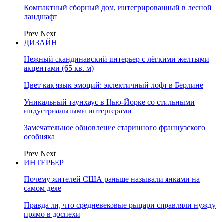
Компактный сборный дом, интегрированный в лесной
ландшафт
Prev
Next
ДИЗАЙН
Нежный скандинавский интерьер с лёгкими желтыми
акцентами (65 кв. м)
Цвет как язык эмоций: эклектичный лофт в Берлине
Уникальный таунхаус в Нью-Йорке со стильными
индустриальными интерьерами
Замечательное обновление старинного французского
особняка
Prev
Next
ИНТЕРЬЕР
Почему жителей США раньше называли янками на
самом деле
Правда ли, что средневековые рыцари справляли нужду
прямо в доспехи