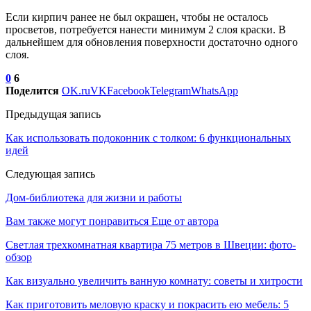
Если кирпич ранее не был окрашен, чтобы не осталось
просветов, потребуется нанести минимум 2 слоя краски. В
дальнейшем для обновления поверхности достаточно одного
слоя.
0
6
Поделится
OK.ru
VK
Facebook
Telegram
WhatsApp
Предыдущая запись
Как использовать подоконник с толком: 6 функциональных
идей
Следующая запись
Дом-библиотека для жизни и работы
Вам также могут понравиться
Еще от автора
Светлая трехкомнатная квартира 75 метров в Швеции: фото-
обзор
Как визуально увеличить ванную комнату: советы и хитрости
Как приготовить меловую краску и покрасить ею мебель: 5