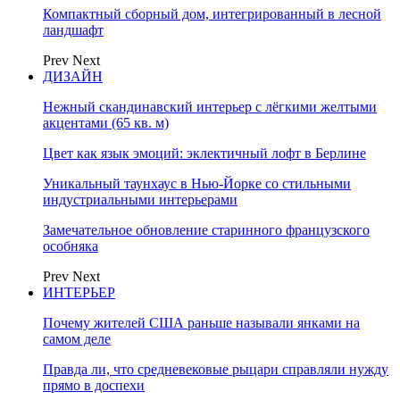
Компактный сборный дом, интегрированный в лесной
ландшафт
Prev
Next
ДИЗАЙН
Нежный скандинавский интерьер с лёгкими желтыми
акцентами (65 кв. м)
Цвет как язык эмоций: эклектичный лофт в Берлине
Уникальный таунхаус в Нью-Йорке со стильными
индустриальными интерьерами
Замечательное обновление старинного французского
особняка
Prev
Next
ИНТЕРЬЕР
Почему жителей США раньше называли янками на
самом деле
Правда ли, что средневековые рыцари справляли нужду
прямо в доспехи