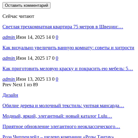
Сейчас читают
Светлая трехкомнатная квартира 75 метров в Швеции:…
admin
Июн 14, 2025
14
0
0
Как визуально увеличить ванную комнату: советы и хитрости
admin
Июн 14, 2025
17
0
0
Как приготовить меловую краску и покрасить ею мебель: 5…
admin
Июн 13, 2025
13
0
0
Prev
Next
1 из 89
Дизайн
Обилие дерева и молочный текстиль: уютная мансарда…
Модный, яркий, элегантный: новый каталог Lulu…
Приятное обновление элегантного неоклассического…
Роза Чиппендейл – шедевр компании «Розы Тантау»