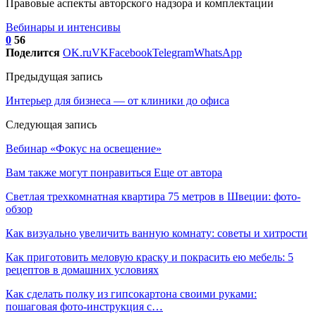
Правовые аспекты авторского надзора и комплектации
Вебинары и интенсивы
0
56
Поделится
OK.ru
VK
Facebook
Telegram
WhatsApp
Предыдущая запись
Интерьер для бизнеса — от клиники до офиса
Следующая запись
Вебинар «Фокус на освещение»
Вам также могут понравиться
Еще от автора
Светлая трехкомнатная квартира 75 метров в Швеции: фото-
обзор
Как визуально увеличить ванную комнату: советы и хитрости
Как приготовить меловую краску и покрасить ею мебель: 5
рецептов в домашних условиях
Как сделать полку из гипсокартона своими руками:
пошаговая фото-инструкция с…