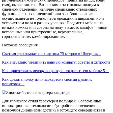
ритуальности житейских процессов: принятия пищи, воды
(чая), омовения, сна. Ванная комната с окном, подиум в
спальном отделении, наличие специально отведенных
функциональных помещений или зон. Зонирование
осуществляется не только перегородками и ширмами, но и
устройством пола в разных уровнях. Предметы мебели на
низких ножках или совсем на полу, а вместо шкафов – ниши
встроенные или пристроенные, вертикальные,
горизонтальные, комбинированные.
Похожие сообщения
Светлая трехкомнатная квартира 75 метров в Швеции:…
Как визуально увеличить ванную комнату: советы и хитрости
Как приготовить меловую краску и покрасить ею мебель: 5…
Как сделать полку из гипсокартона своими руками:
пошаговая…
Для японского стиля характерен полумрак. Современные
инновационные технологии обустройства освещения
позволяют дизайнерам достичь настоящего совершенства в