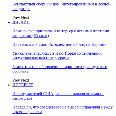
Компактный сборный дом, интегрированный в лесной
ландшафт
Prev
Next
ДИЗАЙН
Нежный скандинавский интерьер с лёгкими желтыми
акцентами (65 кв. м)
Цвет как язык эмоций: эклектичный лофт в Берлине
Уникальный таунхаус в Нью-Йорке со стильными
индустриальными интерьерами
Замечательное обновление старинного французского
особняка
Prev
Next
ИНТЕРЬЕР
Почему жителей США раньше называли янками на
самом деле
Правда ли, что средневековые рыцари справляли нужду
прямо в доспехи