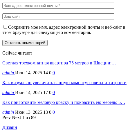
Сохраните мое имя, адрес электронной почты и веб-сайт в
этом браузере для следующего комментария.
Сейчас читают
Светлая трехкомнатная квартира 75 метров в Швеции:…
admin
Июн 14, 2025
14
0
0
Как визуально увеличить ванную комнату: советы и хитрости
admin
Июн 14, 2025
17
0
0
Как приготовить меловую краску и покрасить ею мебель: 5…
admin
Июн 13, 2025
13
0
0
Prev
Next
1 из 89
Дизайн