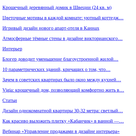
Крошечный деревянный домик в Швеции (24 кв. м)
Цветочные мотивы в каждой комнате: уютный коттедж…
Игривый дизайн нового апарт-отеля в Каннах
Атмосферные тёмные стены в дизайне викторианского…
Интерьер
Блогер доводит уменьшение благоустроенной жилой…
10 параметрических зданий, кричащих о том, что…
Зачем в советских квартирах было окно между кухней…
Vigia: крошечный дом, позволяющий комфортно жить в…
Статьи
Дизайн однокомнатной квартиры 30-32 метра: светлый…
Как красиво выложить плитку «Кабанчик» в ванной —…
Вебинар «Управление продажами в дизайне интерьера»