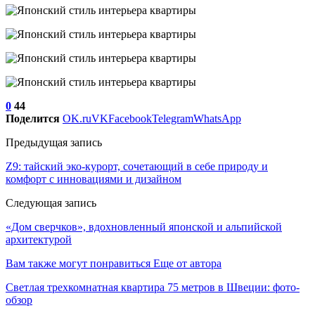
0
44
Поделится
OK.ru
VK
Facebook
Telegram
WhatsApp
Предыдущая запись
Z9: тайский эко-курорт, сочетающий в себе природу и
комфорт с инновациями и дизайном
Следующая запись
«Дом сверчков», вдохновленный японской и альпийской
архитектурой
Вам также могут понравиться
Еще от автора
Светлая трехкомнатная квартира 75 метров в Швеции: фото-
обзор