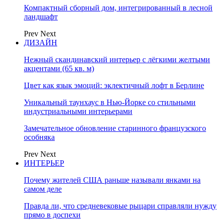
Компактный сборный дом, интегрированный в лесной
ландшафт
Prev
Next
ДИЗАЙН
Нежный скандинавский интерьер с лёгкими желтыми
акцентами (65 кв. м)
Цвет как язык эмоций: эклектичный лофт в Берлине
Уникальный таунхаус в Нью-Йорке со стильными
индустриальными интерьерами
Замечательное обновление старинного французского
особняка
Prev
Next
ИНТЕРЬЕР
Почему жителей США раньше называли янками на
самом деле
Правда ли, что средневековые рыцари справляли нужду
прямо в доспехи