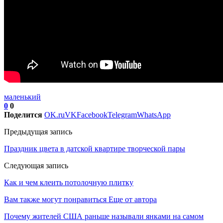
маленький
0
0
Поделится
OK.ru
VK
Facebook
Telegram
WhatsApp
Предыдущая запись
Праздник цвета в датской квартире творческой пары
Следующая запись
Как и чем клеить потолочную плитку
Вам также могут понравиться
Еще от автора
Почему жителей США раньше называли янками на самом