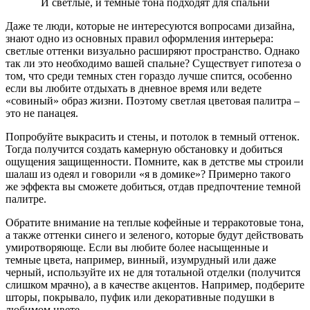
И светлые, и темные тона подходят для спальни
Даже те люди, которые не интересуются вопросами дизайна,
знают одно из основных правил оформления интерьера:
светлые оттенки визуально расширяют пространство. Однако
так ли это необходимо вашей спальне? Существует гипотеза о
том, что среди темных стен гораздо лучше спится, особенно
если вы любите отдыхать в дневное время или ведете
«совиный» образ жизни. Поэтому светлая цветовая палитра –
это не панацея.
Попробуйте выкрасить и стены, и потолок в темный оттенок.
Тогда получится создать камерную обстановку и добиться
ощущения защищенности. Помните, как в детстве мы строили
шалаш из одеял и говорили «я в домике»? Примерно такого
же эффекта вы сможете добиться, отдав предпочтение темной
палитре.
Обратите внимание на теплые кофейные и терракотовые тона,
а также оттенки синего и зеленого, которые будут действовать
умиротворяюще. Если вы любите более насыщенные и
темные цвета, например, винный, изумрудный или даже
черный, используйте их не для тотальной отделки (получится
слишком мрачно), а в качестве акцентов. Например, подберите
шторы, покрывало, пуфик или декоративные подушки в
любимом цвете.