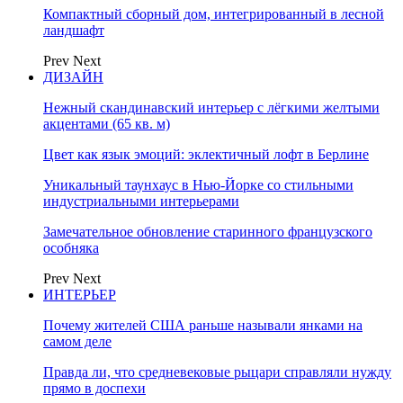
Компактный сборный дом, интегрированный в лесной
ландшафт
Prev
Next
ДИЗАЙН
Нежный скандинавский интерьер с лёгкими желтыми
акцентами (65 кв. м)
Цвет как язык эмоций: эклектичный лофт в Берлине
Уникальный таунхаус в Нью-Йорке со стильными
индустриальными интерьерами
Замечательное обновление старинного французского
особняка
Prev
Next
ИНТЕРЬЕР
Почему жителей США раньше называли янками на
самом деле
Правда ли, что средневековые рыцари справляли нужду
прямо в доспехи