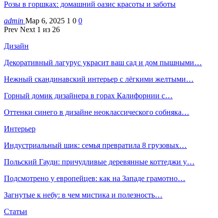
Розы в горшках: домашний оазис красоты и заботы
admin
Мар 6, 2025
1
0
0
Prev
Next
1 из 26
Дизайн
Декоративный лагурус украсит ваш сад и дом пышными…
Нежный скандинавский интерьер с лёгкими желтыми…
Горный домик дизайнера в горах Калифорнии с…
Оттенки синего в дизайне неоклассического собняка…
Интерьер
Индустриальный шик: семья превратила 8 грузовых…
Польский Гауди: причудливые деревянные коттеджи у…
Подсмотрено у европейцев: как на Западе грамотно…
Загнутые к небу: в чем мистика и полезность…
Статьи