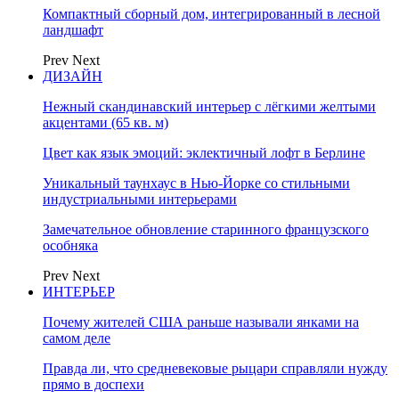
Компактный сборный дом, интегрированный в лесной
ландшафт
Prev
Next
ДИЗАЙН
Нежный скандинавский интерьер с лёгкими желтыми
акцентами (65 кв. м)
Цвет как язык эмоций: эклектичный лофт в Берлине
Уникальный таунхаус в Нью-Йорке со стильными
индустриальными интерьерами
Замечательное обновление старинного французского
особняка
Prev
Next
ИНТЕРЬЕР
Почему жителей США раньше называли янками на
самом деле
Правда ли, что средневековые рыцари справляли нужду
прямо в доспехи