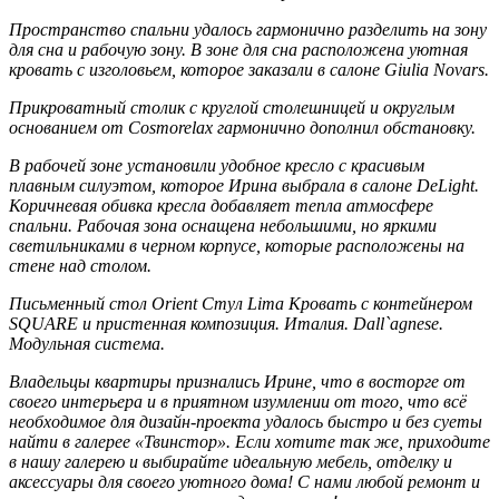
Пространство спальни удалось гармонично разделить на зону
для сна и рабочую зону. В зоне для сна расположена уютная
кровать с изголовьем, которое заказали в салоне Giulia Novars.
Прикроватный столик с круглой столешницей и округлым
основанием от Cosmorelax гармонично дополнил обстановку.
В рабочей зоне установили удобное кресло с красивым
плавным силуэтом, которое Ирина выбрала в салоне DeLight.
Коричневая обивка кресла добавляет тепла атмосфере
спальни. Рабочая зона оснащена небольшими, но яркими
светильниками в черном корпусе, которые расположены на
стене над столом.
Письменный стол Orient Стул Lima Кровать с контейнером
SQUARE и пристенная композиция. Италия. Dall`agnese.
Модульная система.
Владельцы квартиры признались Ирине, что в восторге от
своего интерьера и в приятном изумлении от того, что всё
необходимое для дизайн-проекта удалось быстро и без суеты
найти в галерее «Твинстор». Если хотите так же, приходите
в нашу галерею и выбирайте идеальную мебель, отделку и
аксессуары для своего уютного дома! С нами любой ремонт и