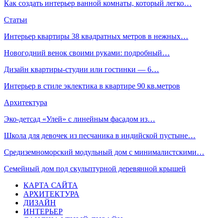
Как создать интерьер ванной комнаты, который легко…
Статьи
Интерьер квартиры 38 квадратных метров в нежных…
Новогодний венок своими руками: подробный…
Дизайн квартиры-студии или гостинки — 6…
Интерьер в стиле эклектика в квартире 90 кв.метров
Архитектура
Эко-детсад «Улей» с линейным фасадом из…
Школа для девочек из песчаника в индийской пустыне…
Средиземноморский модульный дом с минималистскими…
Семейный дом под скульптурной деревянной крышей
КАРТА САЙТА
АРХИТЕКТУРА
ДИЗАЙН
ИНТЕРЬЕР