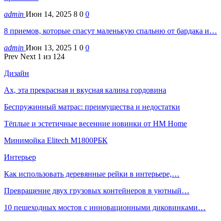
admin
Июн 14, 2025
8
0
0
8 приемов, которые спасут маленькую спальню от бардака и…
admin
Июн 13, 2025
1
0
0
Prev
Next
1 из 124
Дизайн
Ах, эта прекрасная и вкусная калина гордовина
Беспружинный матрас: преимущества и недостатки
Тёплые и эстетичные весенние новинки от HM Home
Минимойка Elitech М1800РБК
Интерьер
Как использовать деревянные рейки в интерьере,…
Превращение двух грузовых контейнеров в уютный…
10 пешеходных мостов с инновационными диковинками…