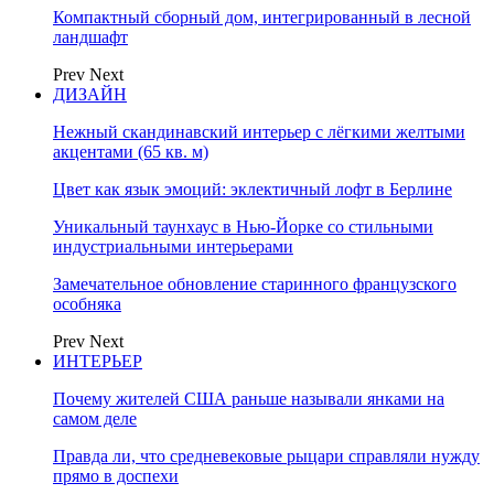
Компактный сборный дом, интегрированный в лесной
ландшафт
Prev
Next
ДИЗАЙН
Нежный скандинавский интерьер с лёгкими желтыми
акцентами (65 кв. м)
Цвет как язык эмоций: эклектичный лофт в Берлине
Уникальный таунхаус в Нью-Йорке со стильными
индустриальными интерьерами
Замечательное обновление старинного французского
особняка
Prev
Next
ИНТЕРЬЕР
Почему жителей США раньше называли янками на
самом деле
Правда ли, что средневековые рыцари справляли нужду
прямо в доспехи