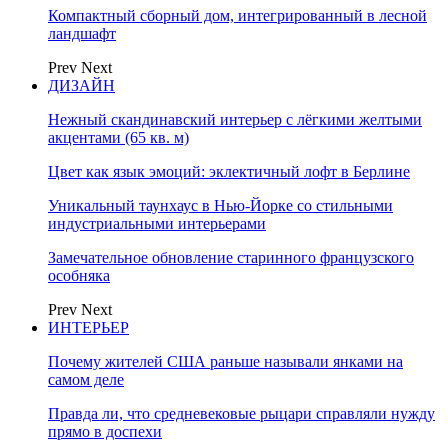
Компактный сборный дом, интегрированный в лесной
ландшафт
Prev
Next
ДИЗАЙН
Нежный скандинавский интерьер с лёгкими желтыми
акцентами (65 кв. м)
Цвет как язык эмоций: эклектичный лофт в Берлине
Уникальный таунхаус в Нью-Йорке со стильными
индустриальными интерьерами
Замечательное обновление старинного французского
особняка
Prev
Next
ИНТЕРЬЕР
Почему жителей США раньше называли янками на
самом деле
Правда ли, что средневековые рыцари справляли нужду
прямо в доспехи