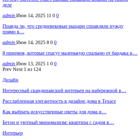
деле
admin
Июн 14, 2025
11
0
0
Правда ли, что средневековые рыцари справляли нужду
прямо в…
admin
Июн 14, 2025
8
0
0
8 приемов, которые спасут маленькую спальню от бардака и…
admin
Июн 13, 2025
1
0
0
Prev
Next
1 из 124
Дизайн
Интересный скандинавский интерьер на набережной в…
Расслабленная элегантность в дизайне дома в Техасе
Как выбрать искусственные цветы для дома и…
Бетон и уютный минимализм: квартира с садом в…
Интерьер