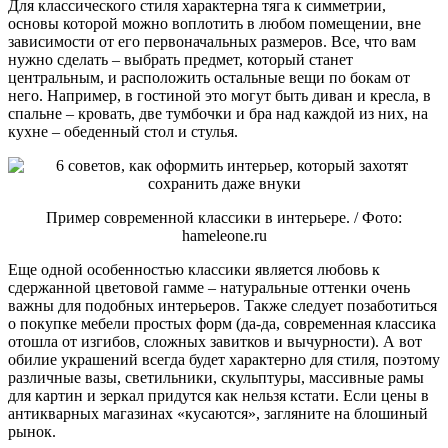
Для классического стиля характерна тяга к симметрии,
основы которой можно воплотить в любом помещении, вне
зависимости от его первоначальных размеров. Все, что вам
нужно сделать – выбрать предмет, который станет
центральным, и расположить остальные вещи по бокам от
него. Например, в гостиной это могут быть диван и кресла, в
спальне – кровать, две тумбочки и бра над каждой из них, на
кухне – обеденный стол и стулья.
Пример современной классики в интерьере. / Фото:
hameleone.ru
Еще одной особенностью классики является любовь к
сдержанной цветовой гамме – натуральные оттенки очень
важны для подобных интерьеров. Также следует позаботиться
о покупке мебели простых форм (да-да, современная классика
отошла от изгибов, сложных завитков и вычурности). А вот
обилие украшений всегда будет характерно для стиля, поэтому
различные вазы, светильники, скульптуры, массивные рамы
для картин и зеркал придутся как нельзя кстати. Если цены в
антикварных магазинах «кусаются», загляните на блошиный
рынок.