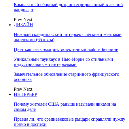
Компактный сборный дом, интегрированный в лесной
ландшафт
Prev
Next
ДИЗАЙН
Нежный скандинавский интерьер с лёгкими желтыми
акцентами (65 кв. м)
Цвет как язык эмоций: эклектичный лофт в Берлине
Уникальный таунхаус в Нью-Йорке со стильными
индустриальными интерьерами
Замечательное обновление старинного французского
особняка
Prev
Next
ИНТЕРЬЕР
Почему жителей США раньше называли янками на
самом деле
Правда ли, что средневековые рыцари справляли нужду
прямо в доспехи