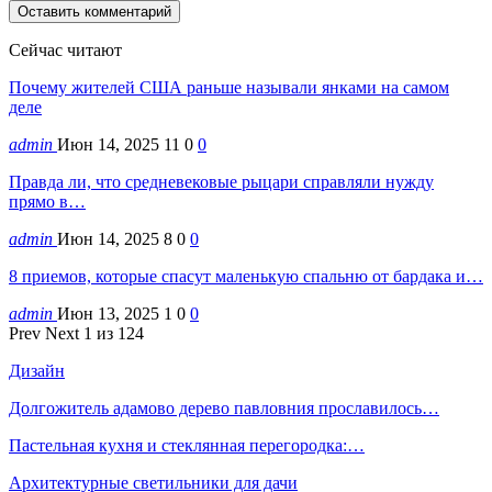
Сейчас читают
Почему жителей США раньше называли янками на самом
деле
admin
Июн 14, 2025
11
0
0
Правда ли, что средневековые рыцари справляли нужду
прямо в…
admin
Июн 14, 2025
8
0
0
8 приемов, которые спасут маленькую спальню от бардака и…
admin
Июн 13, 2025
1
0
0
Prev
Next
1 из 124
Дизайн
Долгожитель адамово дерево павловния прославилось…
Пастельная кухня и стеклянная перегородка:…
Архитектурные светильники для дачи