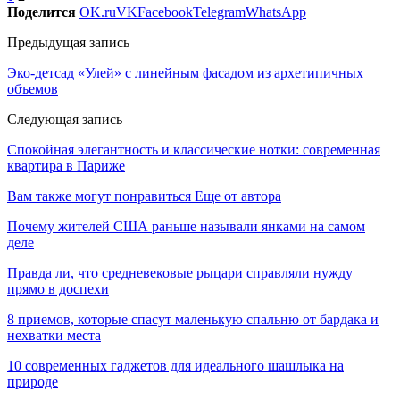
Поделится
OK.ru
VK
Facebook
Telegram
WhatsApp
Предыдущая запись
Эко-детсад «Улей» с линейным фасадом из архетипичных
объемов
Следующая запись
Спокойная элегантность и классические нотки: современная
квартира в Париже
Вам также могут понравиться
Еще от автора
Почему жителей США раньше называли янками на самом
деле
Правда ли, что средневековые рыцари справляли нужду
прямо в доспехи
8 приемов, которые спасут маленькую спальню от бардака и
нехватки места
10 современных гаджетов для идеального шашлыка на
природе