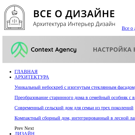
Все о 
ГЛАВНАЯ
АРХИТЕКТУРА
Уникальный небоскреб с изогнутым стеклянным фасадом
Преобразование старинного дома в семейный особняк с 
Современный сельский дом для семьи из трех поколений
Компактный сборный дом, интегрированный в лесной л
Prev
Next
ДИЗАЙН