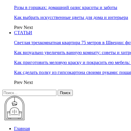
Розы в горшках: домашний оазис красоты и заботы
Как выбрать искусственные цветы для дома и интерьера
Prev
Next
СТАТЬИ
Светлая трехкомнатная квартира 75 метров в Швеции: фо
Как визуально увеличить ванную комнату: советы и хитр
Как приготовить меловую краску и покрасить ею мебель:
Как сделать полку из гипсокартона своими руками: пош
Prev
Next
Главная