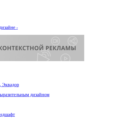
дизайне -
, Эквадор
выразительным дизайном
андшафт