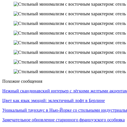
Похожие сообщения
Нежный скандинавский интерьер с лёгкими желтыми акцент
Цвет как язык эмоций: эклектичный лофт в Берлине
Уникальный таунхаус в Нью-Йорке со стильными индустриа
Замечательное обновление старинного французского особняка