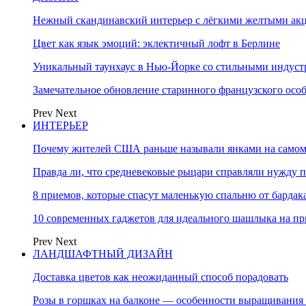
Нежный скандинавский интерьер с лёгкими желтыми акце
Цвет как язык эмоций: эклектичный лофт в Берлине
Уникальный таунхаус в Нью-Йорке со стильными индус
Замечательное обновление старинного французского осо
Prev
Next
ИНТЕРЬЕР
Почему жителей США раньше называли янками на самом
Правда ли, что средневековые рыцари справляли нужду п
8 приемов, которые спасут маленькую спальню от бардака
10 современных гаджетов для идеального шашлыка на пр
Prev
Next
ЛАНДШАФТНЫЙ ДИЗАЙН
Доставка цветов как неожиданный способ порадовать
Розы в горшках на балконе — особенности выращивания 