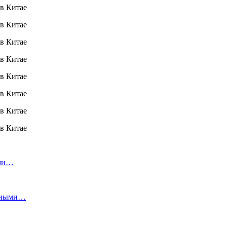
ами…
льными…