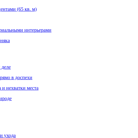
нтами (65 кв. м)
триальными интерьерами
бняка
 деле
рямо в доспехи
 и нехватки места
ироде
и ухода