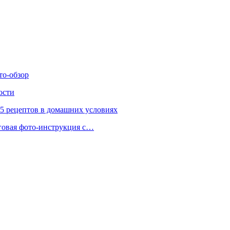
то-обзор
ости
 5 рецептов в домашних условиях
аговая фото-инструкция с…