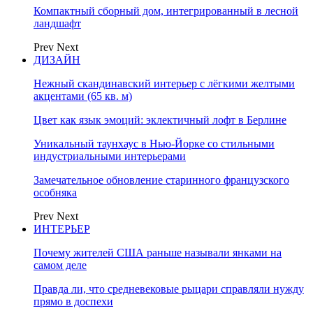
Компактный сборный дом, интегрированный в лесной
ландшафт
Prev
Next
ДИЗАЙН
Нежный скандинавский интерьер с лёгкими желтыми
акцентами (65 кв. м)
Цвет как язык эмоций: эклектичный лофт в Берлине
Уникальный таунхаус в Нью-Йорке со стильными
индустриальными интерьерами
Замечательное обновление старинного французского
особняка
Prev
Next
ИНТЕРЬЕР
Почему жителей США раньше называли янками на
самом деле
Правда ли, что средневековые рыцари справляли нужду
прямо в доспехи