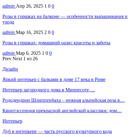
admin
Апр 26, 2025
1
0
0
Розы в горшках на балконе — особенности выращивания и
ухода
admin
Мар 16, 2025
2
0
0
Розы в горшках: домашний оазис красоты и заботы
admin
Мар 6, 2025
1
0
0
Prev
Next
1 из 26
Дизайн
Яркий интерьер с балками в доме 17 века в Риме
Интерьер загородного дома в Миннесоте,…
Рододендрон Шлиппенбаха – нежная альпийская роза в…
Квинтэссенция прекрасной английской классики: дом…
Интерьер
Дуб в интерьере — часть русского культурного кода