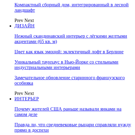
Компактный сборный дом, интегрированный в лесной
ландшафт
Prev
Next
ДИЗАЙН
Нежный скандинавский интерьер с лёгкими желтыми
акцентами (65 кв. м)
Цвет как язык эмоций: эклектичный лофт в Берлине
Уникальный таунхаус в Нью-Йорке со стильными
индустриальными интерьерами
Замечательное обновление старинного французского
особняка
Prev
Next
ИНТЕРЬЕР
Почему жителей США раньше называли янками на
самом деле
Правда ли, что средневековые рыцари справляли нужду
прямо в доспехи