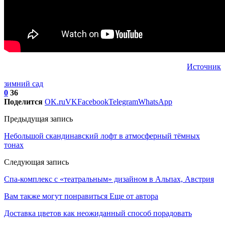
Источник
зимний сад
0
36
Поделится
OK.ru
VK
Facebook
Telegram
WhatsApp
Предыдущая запись
Небольшой скандинавский лофт в атмосферный тёмных
тонах
Следующая запись
Спа-комплекс с «театральным» дизайном в Альпах, Австрия
Вам также могут понравиться
Еще от автора
Доставка цветов как неожиданный способ порадовать