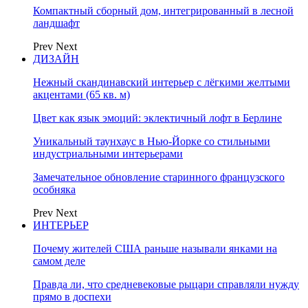
Компактный сборный дом, интегрированный в лесной
ландшафт
Prev
Next
ДИЗАЙН
Нежный скандинавский интерьер с лёгкими желтыми
акцентами (65 кв. м)
Цвет как язык эмоций: эклектичный лофт в Берлине
Уникальный таунхаус в Нью-Йорке со стильными
индустриальными интерьерами
Замечательное обновление старинного французского
особняка
Prev
Next
ИНТЕРЬЕР
Почему жителей США раньше называли янками на
самом деле
Правда ли, что средневековые рыцари справляли нужду
прямо в доспехи