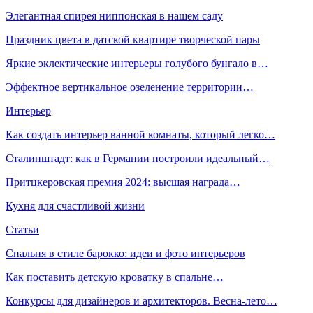
Элегантная спирея ниппонская в нашем саду
Праздник цвета в датской квартире творческой пары
Яркие эклектические интерьеры голубого бунгало в…
Эффектное вертикальное озеленение территории…
Интерьер
Как создать интерьер ванной комнаты, который легко…
Сталинштадт: как в Германии построили идеальный…
Притцкеровская премия 2024: высшая награда…
Кухня для счастливой жизни
Статьи
Спальня в стиле барокко: идеи и фото интерьеров
Как поставить детскую кроватку в спальне…
Конкурсы для дизайнеров и архитекторов. Весна-лето…