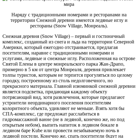
Наряду с традиционными номерами и ресторанами на
территории Снежной деревни имеются ледяные иглу и
рестораны (Snow Village, Монреаль).
Снежная деревня (Snow Village) – первый и гостиничный
комплекс, созданный из снега и льда на территории Северной
Америки, который ежегодно отстраивается, предлагая
посетителям, наравне с традиционными номерами и
услугами, ледяные и снежные иглу. Расположенная на острове
Святой Елены в центре монреальского парка Жан-Драпо,
примерно в 5 км от центра Монреаля, деревня привлекает
толпы туристов, которым не терпится прогуляться по целому
городку, построенному из столь недолговечного, но
прекрасного материала. Главной изюминкой снежной деревни
является подсветка, придающая каждому объекту
потрясающий вид, хотя развлечения, которые предлагают
устроители неординарного поселения посетителям
колоритного объекта, удивляют не меньше. Взять хотя бы
СПА-комплекс, где предложат расслабиться в
гидромассажной ванне (не в ледяной, конечно же, но под
открытым небом), выпить напиток в ледяном бокале в
ледяном баре Kube или провести незабываемую ночь в
ледяной постели. Конечно же, спать посетители будут на