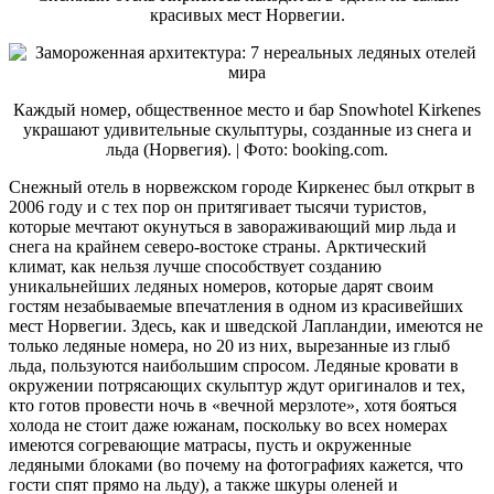
красивых мест Норвегии.
Каждый номер, общественное место и бар Snowhotel Kirkenes
украшают удивительные скульптуры, созданные из снега и
льда (Норвегия). | Фото: booking.com.
Снежный отель в норвежском городе Киркенес был открыт в
2006 году и с тех пор он притягивает тысячи туристов,
которые мечтают окунуться в завораживающий мир льда и
снега на крайнем северо-востоке страны. Арктический
климат, как нельзя лучше способствует созданию
уникальнейших ледяных номеров, которые дарят своим
гостям незабываемые впечатления в одном из красивейших
мест Норвегии. Здесь, как и шведской Лапландии, имеются не
только ледяные номера, но 20 из них, вырезанные из глыб
льда, пользуются наибольшим спросом. Ледяные кровати в
окружении потрясающих скульптур ждут оригиналов и тех,
кто готов провести ночь в «вечной мерзлоте», хотя бояться
холода не стоит даже южанам, поскольку во всех номерах
имеются согревающие матрасы, пусть и окруженные
ледяными блоками (во почему на фотографиях кажется, что
гости спят прямо на льду), а также шкуры оленей и