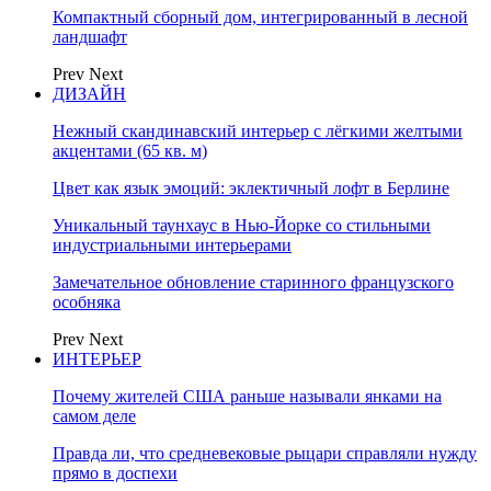
Компактный сборный дом, интегрированный в лесной
ландшафт
Prev
Next
ДИЗАЙН
Нежный скандинавский интерьер с лёгкими желтыми
акцентами (65 кв. м)
Цвет как язык эмоций: эклектичный лофт в Берлине
Уникальный таунхаус в Нью-Йорке со стильными
индустриальными интерьерами
Замечательное обновление старинного французского
особняка
Prev
Next
ИНТЕРЬЕР
Почему жителей США раньше называли янками на
самом деле
Правда ли, что средневековые рыцари справляли нужду
прямо в доспехи