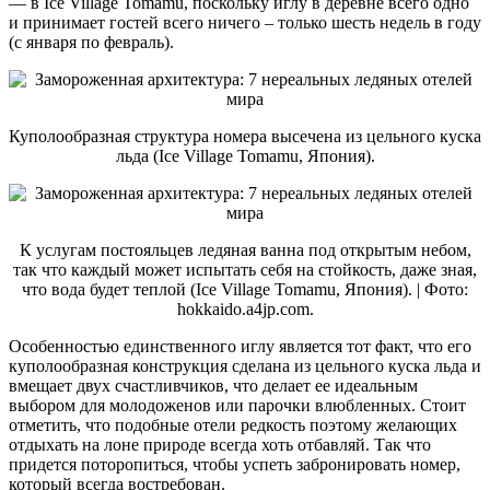
— в Ice Village Tomamu, поскольку иглу в деревне всего одно
и принимает гостей всего ничего – только шесть недель в году
(с января по февраль).
Куполообразная структура номера высечена из цельного куска
льда (Ice Village Tomamu, Япония).
К услугам постояльцев ледяная ванна под открытым небом,
так что каждый может испытать себя на стойкость, даже зная,
что вода будет теплой (Ice Village Tomamu, Япония). | Фото:
hokkaido.a4jp.com.
Особенностью единственного иглу является тот факт, что его
куполообразная конструкция сделана из цельного куска льда и
вмещает двух счастливчиков, что делает ее идеальным
выбором для молодоженов или парочки влюбленных. Стоит
отметить, что подобные отели редкость поэтому желающих
отдыхать на лоне природе всегда хоть отбавляй. Так что
придется поторопиться, чтобы успеть забронировать номер,
который всегда востребован.