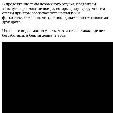
В продолжение темы необычного отдыха, предлагаем
заглянуть в роскошные поезда, которые дадут фору многим
отелям при этом обеспечат путешествиями и
фантастическими видами за окном, динамично сменяющими
друг друга.
Из нашего видео можно узнать, что за страна такая, где нет
безработицы, а бензин дешевле воды: