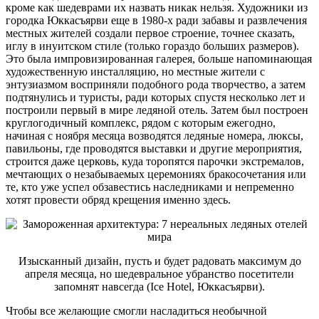
кроме как шедеврами их назвать никак нельзя. Художники из
городка Юккасъярви еще в 1980-х ради забавы и развлечения
местных жителей создали первое строение, точнее сказать,
иглу в инуитском стиле (только гораздо больших размеров).
Это была импровизированная галерея, больше напоминающая
художественную инсталляцию, но местные жители с
энтузиазмом восприняли подобного рода творчество, а затем
подтянулись и туристы, ради которых спустя несколько лет и
построили первый в мире ледяной отель. Затем был построен
круглогодичный комплекс, рядом с которым ежегодно,
начиная с ноября месяца возводятся ледяные номера, люксы,
павильоны, где проводятся выставки и другие мероприятия,
строится даже церковь, куда торопятся парочки экстремалов,
мечтающих о незабываемых церемониях бракосочетания или
те, кто уже успел обзавестись наследниками и непременно
хотят провести обряд крещения именно здесь.
Изысканный дизайн, пусть и будет радовать максимум до
апреля месяца, но шедевральное убранство посетители
запомнят навсегда (Ice Hotel, Юккасъярви).
Чтобы все желающие смогли насладиться необычной