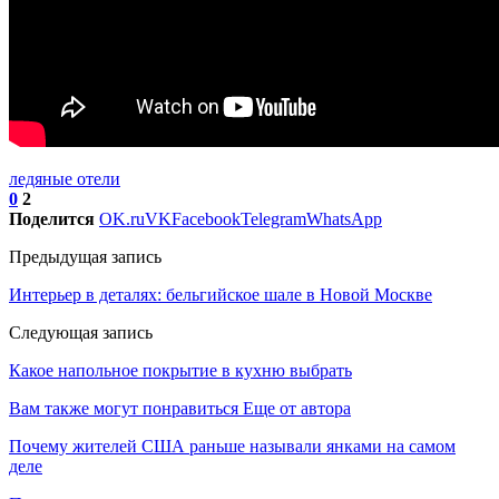
ледяные отели
0
2
Поделится
OK.ru
VK
Facebook
Telegram
WhatsApp
Предыдущая запись
Интерьер в деталях: бельгийское шале в Новой Москве
Следующая запись
Какое напольное покрытие в кухню выбрать
Вам также могут понравиться
Еще от автора
Почему жителей США раньше называли янками на самом
деле