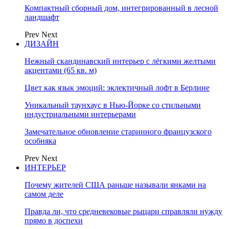
Компактный сборный дом, интегрированный в лесной
ландшафт
Prev
Next
ДИЗАЙН
Нежный скандинавский интерьер с лёгкими желтыми
акцентами (65 кв. м)
Цвет как язык эмоций: эклектичный лофт в Берлине
Уникальный таунхаус в Нью-Йорке со стильными
индустриальными интерьерами
Замечательное обновление старинного французского
особняка
Prev
Next
ИНТЕРЬЕР
Почему жителей США раньше называли янками на
самом деле
Правда ли, что средневековые рыцари справляли нужду
прямо в доспехи