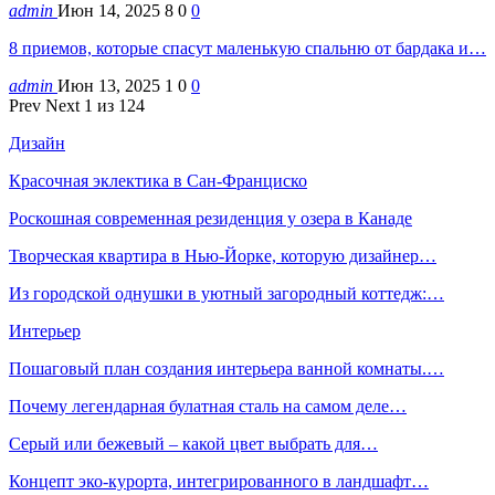
admin
Июн 14, 2025
8
0
0
8 приемов, которые спасут маленькую спальню от бардака и…
admin
Июн 13, 2025
1
0
0
Prev
Next
1 из 124
Дизайн
Красочная эклектика в Сан-Франциско
Роскошная современная резиденция у озера в Канаде
Творческая квартира в Нью-Йорке, которую дизайнер…
Из городской однушки в уютный загородный коттедж:…
Интерьер
Пошаговый план создания интерьера ванной комнаты.…
Почему легендарная булатная сталь на самом деле…
Серый или бежевый – какой цвет выбрать для…
Концепт эко-курорта, интегрированного в ландшафт…