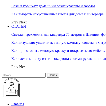
Розы в горшках: домашний оазис красоты и заботы
Как выбрать искусственные цветы для дома и интерьера
Prev
Next
СТАТЬИ
Светлая трехкомнатная квартира 75 метров в Швеции: фо
Как визуально увеличить ванную комнату: советы и хитр
Как приготовить меловую краску и покрасить ею мебель:
Как сделать полку из гипсокартона своими руками: пош
Prev
Next
Главная