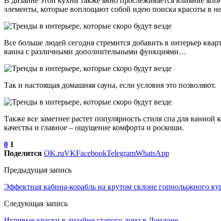
В дизайне этой кухни также явно прослеживается влияние япон
элементы, которые воплощают собой идею поиска красоты в н
Все больше людей сегодня стремится добавить в интерьер квар
ванна с различными дополнительными функциями…
Так и настоящая домашняя сауна, если условия это позволяют.
Также все заметнее растет популярность стиля спа для ванной
качества и главное – ощущение комфорта и роскоши.
0
1
Поделится
OK.ru
VK
Facebook
Telegram
WhatsApp
Предыдущая запись
Эффектная кабина-корабль на крутом склоне горнолыжного ку
Следующая запись
Игривые краски в дизайне старого дома в Лондоне