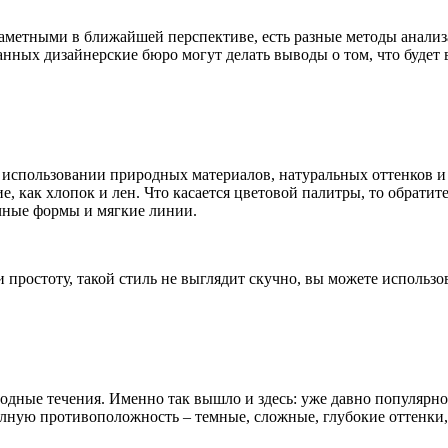
 заметными в ближайшей перспективе, есть разные методы анали
анных дизайнерские бюро могут делать выводы о том, что будет 
на использовании природных материалов, натуральных оттенков 
е, как хлопок и лен. Что касается цветовой палитры, то обрати
ичные формы и мягкие линии.
 простоту, такой стиль не выглядит скучно, вы можете использо
дные течения. Именно так вышло и здесь: уже давно популярнос
 полную противоположность – темные, сложные, глубокие оттенк