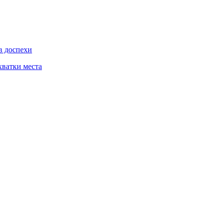
в доспехи
хватки места