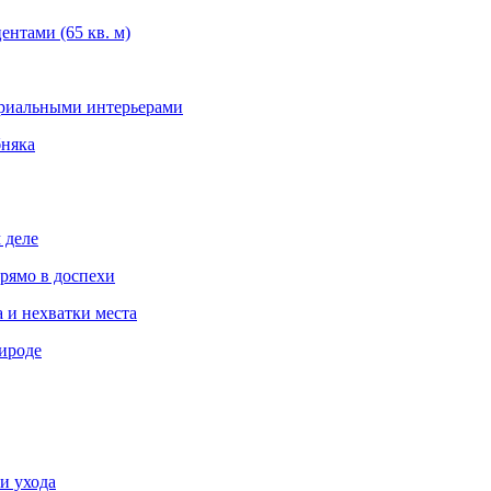
нтами (65 кв. м)
триальными интерьерами
бняка
 деле
рямо в доспехи
 и нехватки места
ироде
и ухода