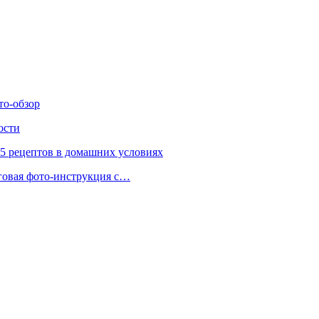
то-обзор
ости
 5 рецептов в домашних условиях
аговая фото-инструкция с…