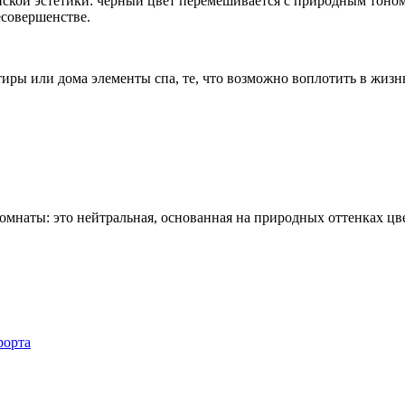
ской эстетики: черный цвет перемешивается с природным тоном 
есовершенстве.
тиры или дома элементы спа, те, что возможно воплотить в жизн
 комнаты: это нейтральная, основанная на природных оттенках ц
рорта