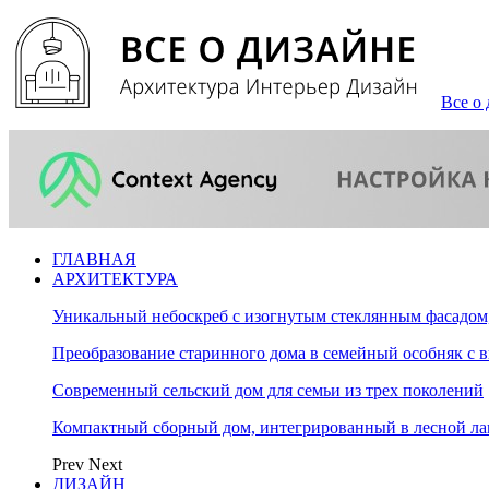
Все о 
ГЛАВНАЯ
АРХИТЕКТУРА
Уникальный небоскреб с изогнутым стеклянным фасадом
Преобразование старинного дома в семейный особняк с 
Современный сельский дом для семьи из трех поколений
Компактный сборный дом, интегрированный в лесной л
Prev
Next
ДИЗАЙН