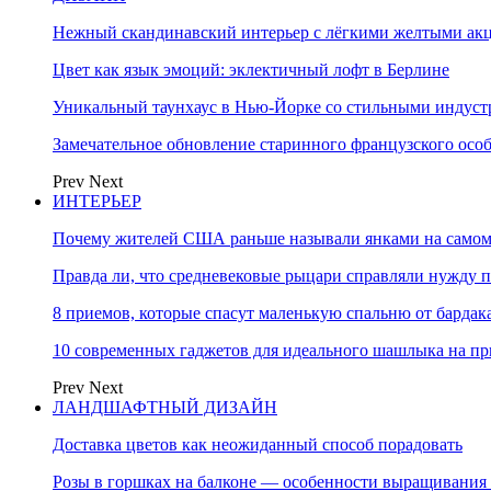
Нежный скандинавский интерьер с лёгкими желтыми акце
Цвет как язык эмоций: эклектичный лофт в Берлине
Уникальный таунхаус в Нью-Йорке со стильными индус
Замечательное обновление старинного французского осо
Prev
Next
ИНТЕРЬЕР
Почему жителей США раньше называли янками на самом
Правда ли, что средневековые рыцари справляли нужду п
8 приемов, которые спасут маленькую спальню от бардака
10 современных гаджетов для идеального шашлыка на пр
Prev
Next
ЛАНДШАФТНЫЙ ДИЗАЙН
Доставка цветов как неожиданный способ порадовать
Розы в горшках на балконе — особенности выращивания 