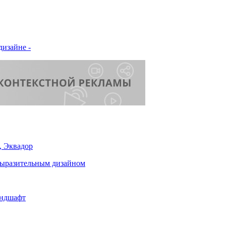
дизайне -
, Эквадор
выразительным дизайном
андшафт