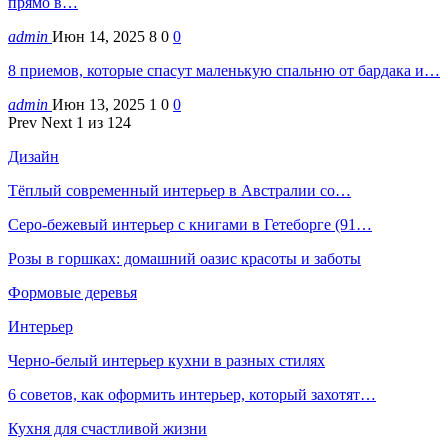
прямо в…
admin
Июн 14, 2025
8
0
0
8 приемов, которые спасут маленькую спальню от бардака и…
admin
Июн 13, 2025
1
0
0
Prev
Next
1 из 124
Дизайн
Тёплый современный интерьер в Австралии со…
Серо-бежевый интерьер с книгами в Гетеборге (91…
Розы в горшках: домашний оазис красоты и заботы
Формовые деревья
Интерьер
Черно-белый интерьер кухни в разных стилях
6 советов, как оформить интерьер, который захотят…
Кухня для счастливой жизни