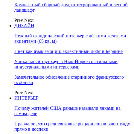
Компактный сборный дом, интегрированный в лесной
ландшафт
Prev
Next
ДИЗАЙН
Нежный скандинавский интерьер с лёгкими желтыми
акцентами (65 кв. м)
Цвет как язык эмоций: эклектичный лофт в Берлине
Уникальный таунхаус в Нью-Йорке со стильными
индустриальными интерьерами
Замечательное обновление старинного французского
особняка
Prev
Next
ИНТЕРЬЕР
Почему жителей США раньше называли янками на
самом деле
Правда ли, что средневековые рыцари справляли нужду
прямо в доспехи