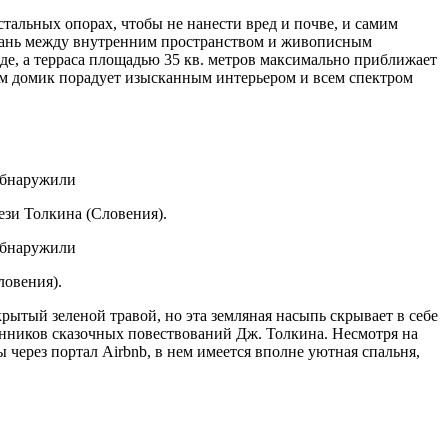
тальных опорах, чтобы не нанести вред и почве, и самим
 грань между внутренним пространством и живописным
е, а терраса площадью 35 кв. метров максимально приближает
ам домик порадует изысканным интерьером и всем спектром
ези Толкина (Словения).
ловения).
рытый зеленой травой, но эта земляная насыпь скрывает в себе
онников сказочных повествований Дж. Толкина. Несмотря на
через портал Airbnb, в нем имеется вполне уютная спальня,