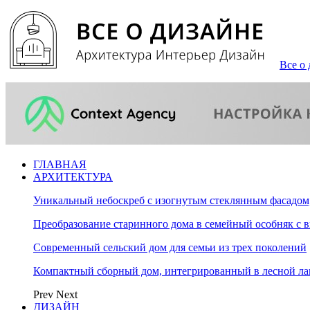
Все о 
ГЛАВНАЯ
АРХИТЕКТУРА
Уникальный небоскреб с изогнутым стеклянным фасадом
Преобразование старинного дома в семейный особняк с 
Современный сельский дом для семьи из трех поколений
Компактный сборный дом, интегрированный в лесной л
Prev
Next
ДИЗАЙН