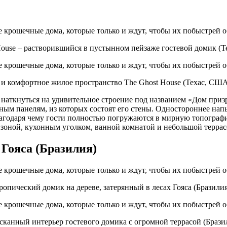
House – растворившийся в пустынном пейзаже гостевой домик (Т
 комфортное жилое пространство The Ghost House (Техас, США). 
наткнуться на удивительное строение под названием «Дом приз
ьным панелям, из которых состоят его стены. Одностороннее н
агодаря чему гости полностью погружаются в мирную топогра
зоной, кухонным уголком, ванной комнатой и небольшой террасо
 Гояса (Бразилия)
ропический домик на дереве, затерянный в лесах Гояса (Бразилия
канный интерьер гостевого домика с огромной террасой (Брази