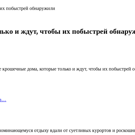
 их побыстрей обнаружили
ько и ждут, чтобы их побыстрей обнару
 в…
поминающемуся отдыху вдали от суетливых курортов и роскошны