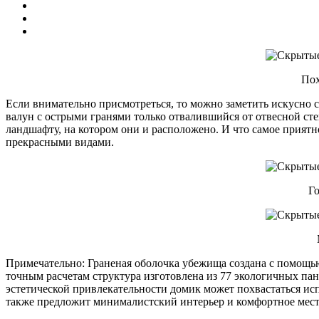
Пох
Если внимательно присмотреться, то можно заметить искусно
валун с острыми гранями только отвалившийся от отвесной сте
ландшафту, на котором они и расположено. И что самое приятн
прекрасными видами.
Г
Примечательно: Граненая оболочка убежища создана с помощью
точным расчетам структура изготовлена из 77 экологичных п
эстетической привлекательности домик может похвастаться ис
также предложит минималистский интерьер и комфортное мест