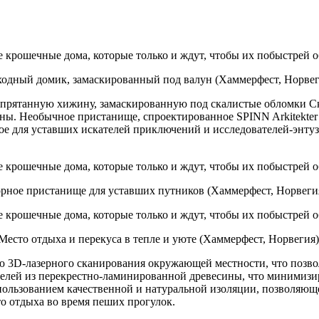
одный домик, замаскированный под валун (Хаммерфест, Норвег
 спрятанную хижину, замаскированную под скалистые обломки С
ны. Необычное пристанище, спроектированное SPINN Arkitekter 
ое для уставших искателей приключений и исследователей-энтуз
орное пристанище для уставших путников (Хаммерфест, Норвегия
Место отдыха и перекуса в тепле и уюте (Хаммерфест, Норвегия)
 3D-лазерного сканирования окружающей местности, что позвол
анелей из перекрестно-ламинированной древесины, что минимиз
пользованием качественной и натуральной изоляции, позволяющ
о отдыха во время пеших прогулок.