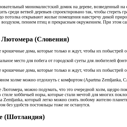
ровательный минималистский домик на дереве, возведенный на с
жить среди ветвей деревьев спроектировано так, чтобы стереть
до потолка открывают жилые помещения навстречу дикой природ
м воздухом, пением птиц и прекрасным окружением. При этом с
и Лютомера (Словения)
еальное место для побега от городской суеты для любителей фэнт
яном холме можно отдохнуть с комфортом (Apartma Zemljanka, С
 Лютомера, можно подумать, что это очередной холм, щедро пок
в стиле хоббичьей норы, которые стали мечтой для многих покл
 Zemljanka, который легко можно снять любому жителю планеты 
том без удобств постояльцы тоже не останутся.
е (Шотландия)