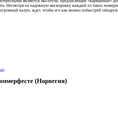
нтересными являются эко-отели, предлагающие «карманные» дом
а. Несмотря на надежную маскировку каждый из таких номеров,
ромный валун, ждет, чтобы его как можно побыстрей обнаруж
ия)
Хаммерфесте (Норвегия)