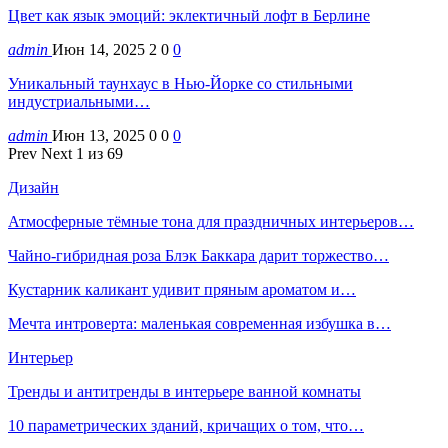
Цвет как язык эмоций: эклектичный лофт в Берлине
admin
Июн 14, 2025
2
0
0
Уникальный таунхаус в Нью-Йорке со стильными
индустриальными…
admin
Июн 13, 2025
0
0
0
Prev
Next
1 из 69
Дизайн
Атмосферные тёмные тона для праздничных интерьеров…
Чайно-гибридная роза Блэк Баккара дарит торжество…
Кустарник каликант удивит пряным ароматом и…
Мечта интроверта: маленькая современная избушка в…
Интерьер
Тренды и антитренды в интерьере ванной комнаты
10 параметрических зданий, кричащих о том, что…