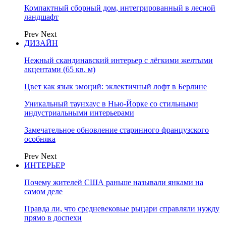
Компактный сборный дом, интегрированный в лесной
ландшафт
Prev
Next
ДИЗАЙН
Нежный скандинавский интерьер с лёгкими желтыми
акцентами (65 кв. м)
Цвет как язык эмоций: эклектичный лофт в Берлине
Уникальный таунхаус в Нью-Йорке со стильными
индустриальными интерьерами
Замечательное обновление старинного французского
особняка
Prev
Next
ИНТЕРЬЕР
Почему жителей США раньше называли янками на
самом деле
Правда ли, что средневековые рыцари справляли нужду
прямо в доспехи