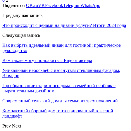
0
2
Поделится
OK.ru
VK
Facebook
Telegram
WhatsApp
Предыдущая запись
Что происходит с ценами на дизайн-услуги? Итоги 2024 года
Следующая запись
Как выбрать идеальный диван для гостиной: практическое
руководство
Вам также могут понравиться
Еще от автора
Уникальный небоскреб с изогнутым стеклянным фасадом,
Эквадор
Преобразование старинного дома в семейный особняк с
выразительным дизайном
Современный сельский дом для семьи из трех поколений
Компактный сборный дом, интегрированный в лесной
ландшафт
Prev
Next