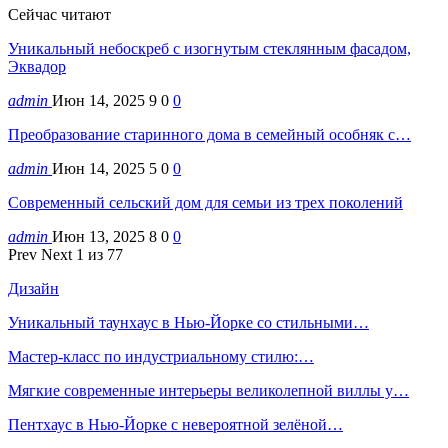
Сейчас читают
Уникальный небоскреб с изогнутым стеклянным фасадом,
Эквадор
admin
Июн 14, 2025
9
0
0
Преобразование старинного дома в семейный особняк с…
admin
Июн 14, 2025
5
0
0
Современный сельский дом для семьи из трех поколений
admin
Июн 13, 2025
8
0
0
Prev
Next
1 из 77
Дизайн
Уникальный таунхаус в Нью-Йорке со стильными…
Мастер-класс по индустриальному стилю:…
Мягкие современные интерьеры великолепной виллы у…
Пентхаус в Нью-Йорке с невероятной зелёной…