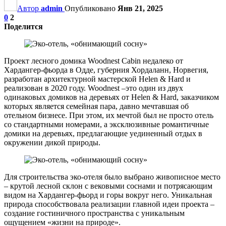
Автор
admin
Опубликовано
Янв 21, 2025
0
2
Поделится
Проект лесного домика Woodnest Cabin недалеко от
Хардангер-фьорда в Одде, губерния Хордаланн, Норвегия,
разработан архитектурной мастерской Helen & Hard и
реализован в 2020 году. Woodnest –это один из двух
одинаковых домиков на деревьях от Helen & Hard, заказчиком
которых является семейная пара, давно мечтавшая об
отельном бизнесе. При этом, их мечтой был не просто отель
со стандартными номерами, а эксклюзивные романтичные
домики на деревьях, предлагающие уединенный отдых в
окружении дикой природы.
Для строительства эко-отеля было выбрано живописное место
– крутой лесной склон с вековыми соснами и потрясающим
видом на Хардангер-фьорд и горы вокруг него. Уникальная
природа способствовала реализации главной идеи проекта –
создание гостиничного пространства с уникальным
ощущением «жизни на природе».