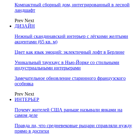
Компактный сборный дом, интегрированный в лесной
ландшафт
Prev
Next
ДИЗАЙН
Нежный скандинавский интерьер с лёгкими желтыми
акцентами (65 кв. м)
Цвет как язык эмоций: эклектичный лофт в Берлине
Уникальный таунхаус в Нью-Йорке со стильными
индустриальными интерьерами
Замечательное обновление старинного французского
особняка
Prev
Next
ИНТЕРЬЕР
Почему жителей США раньше называли янками на
самом деле
Правда ли, что средневековые рыцари справляли нужду
прямо в доспехи