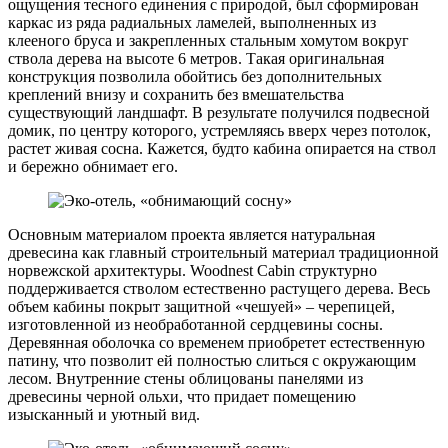
ощущения тесного единения с природой, был сформирован
каркас из ряда радиальных ламелей, выполненных из
клееного бруса и закрепленных стальным хомутом вокруг
ствола дерева на высоте 6 метров. Такая оригинальная
конструкция позволила обойтись без дополнительных
креплений внизу и сохранить без вмешательства
существующий ландшафт. В результате получился подвесной
домик, по центру которого, устремляясь вверх через потолок,
растет живая сосна. Кажется, будто кабина опирается на ствол
и бережно обнимает его.
Основным материалом проекта является натуральная
древесина как главный строительный материал традиционной
норвежской архитектуры. Woodnest Cabin структурно
поддерживается стволом естественно растущего дерева. Весь
объем кабины покрыт защитной «чешуей» – черепицей,
изготовленной из необработанной сердцевины сосны.
Деревянная оболочка со временем приобретет естественную
патину, что позволит ей полностью слиться с окружающим
лесом. Внутренние стены облицованы панелями из
древесины черной ольхи, что придает помещению
изысканный и уютный вид.